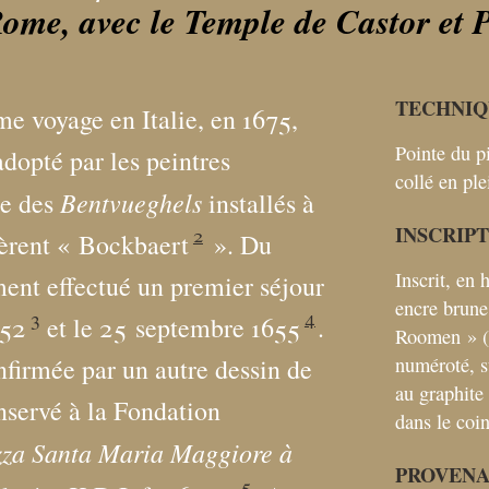
me, avec le Temple de Castor et 
TECHNIQ
e voyage en Italie, en 1675,
Pointe du pi
adopté par les peintres
collé en pl
Bentvueghels
ie des
installés à
INSCRIP
2
èrent «
Bockbaert
». Du
Inscrit, en 
ment effectué un premier séjour
encre brune
3
4
652
et le 25 septembre 1655
.
Roomen
» 
numéroté, s
nfirmée par un autre dessin de
au graphite
nservé à la Fondation
dans le coin
zza Santa Maria Maggiore à
PROVEN
5