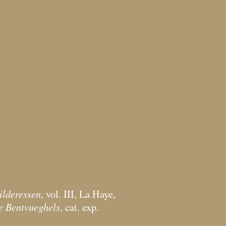
ilderessen
, vol. III, La Haye,
e Bentvueghels
, cat. exp.