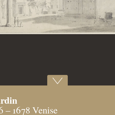
ardin
 – 1678 Venise