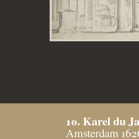
10. Karel du J
Amsterdam 1626