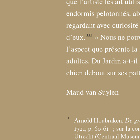
que l’artiste les ait uti
endormis pelotonnés, ab
regardant avec curiosité
10
d’eux.
» Nous ne pou
l’aspect que présente la 
adultes. Du Jardin a-t-il
chien debout sur ses patt
Maud van Suylen
1
De gr
Arnold Houbraken,
1721, p. 60-61
; sur la c
Utrecht (Centraal Museu