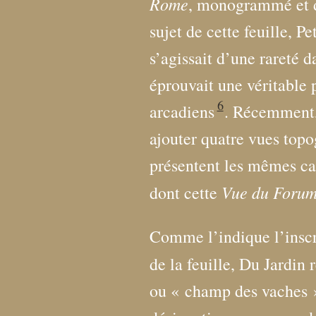
Rome
, monogrammé et 
sujet de cette feuille, Pe
s’agissait d’une rareté d
éprouvait une véritable 
6
arcadiens
. Récemment,
ajouter quatre vues top
présentent les mêmes car
Vue du Foru
dont cette
Comme l’indique l’insc
de la feuille, Du Jardin 
ou «
champ des vaches