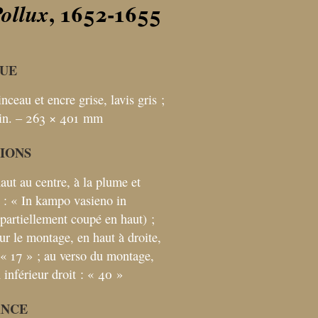
, 1652-1655
Pollux
UE
nceau et encre grise, lavis gris
;
ein. – 263 × 401
mm
TIONS
haut au centre, à la plume et
 : «
In kampo vasieno in
(partiellement coupé en haut)
;
ur le montage, en haut à droite,
 «
17
»
; au verso du montage,
 inférieur droit : «
40
»
ANCE