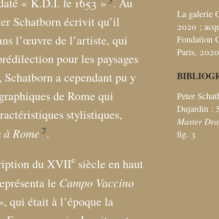
daté «
K.D.I. fe 1653
»
. Au
La galerie 
ter Schatborn écrivit qu’il
2020
; acq
ans l’œuvre de l’artiste, qui
Fondation C
Paris, 2020
prédilection pour les paysages
BIBLIOG
 Schatborn a cependant pu y
ographiques de Rome qui
Peter Schat
Dujardin :
actéristiques stylistiques,
Master Dra
7
m à Rome
.
fig. 3
e
ription du XVII
siècle en haut
Campo Vaccino
représenta le
», qui était à l’époque la