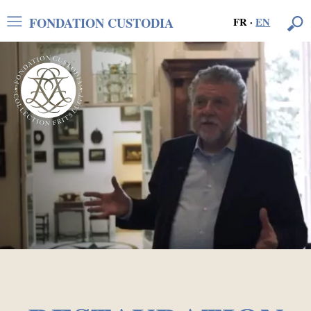
FONDATION CUSTODIA
FR
·
EN