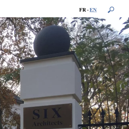
FR
·
EN