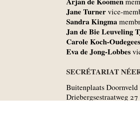
Arjan de Koomen
membr
Jane Turner
vice-membr
Sandra Kingma
membr
Jan de Bie Leuveling 
Carole Koch-Oudegees
Eva de Jong-Lobbes
vic
SECRÉTARIAT NÉER
Buitenplaats Doornveld
Driebergsestraatweg 27
3941 ZS Doorn
Pays-Bas
Pour plus d’informations