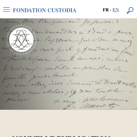
FONDATION CUSTODIA
FR
·
EN