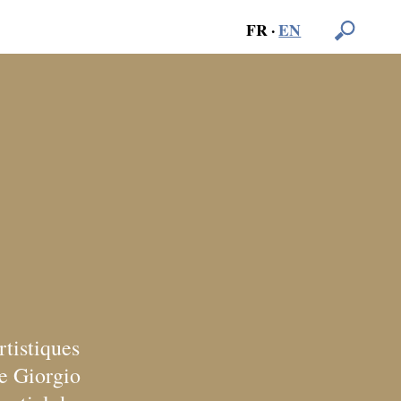
FR
·
EN
rtistiques
ue Giorgio