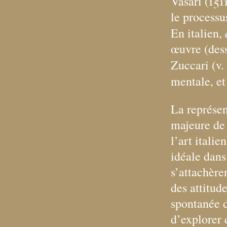
Vasari (151
le processu
En italien,
œuvre (dess
Zuccari (v.
mentale, et
La représen
majeure de 
l’art itali
idéale dans
s’attachère
des attitud
spontanée d
d’explorer 