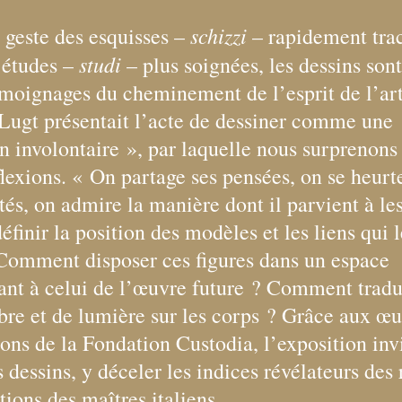
schizzi
 geste des esquisses –
– rapidement trac
studi
 études –
– plus soignées, les dessins son
moignages du cheminement de l’esprit de l’art
 Lugt présentait l’acte de dessiner comme une
n involontaire
», par laquelle nous surprenons 
lexions. «
On partage ses pensées, on se heurte
ltés, on admire la manière dont il parvient à le
inir la position des modèles et les liens qui l
Comment disposer ces figures dans un espace
nt à celui de l’œuvre future
? Comment tradui
bre et de lumière sur les corps
? Grâce aux œu
ions de la Fondation Custodia, l’exposition inv
s dessins, y déceler les indices révélateurs des
tions des maîtres italiens.