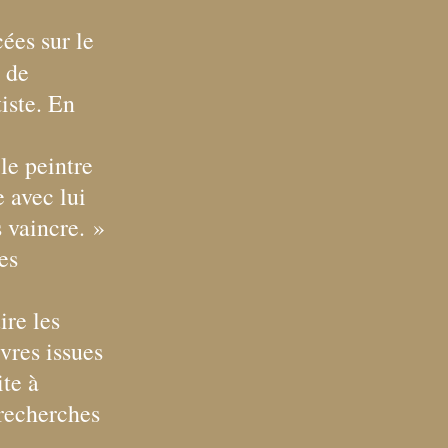
ées sur le
t de
iste. En
le peintre
 avec lui
s vaincre.
»
es
re les
vres issues
ite à
 recherches