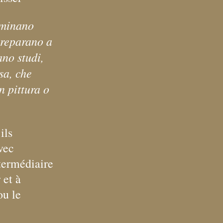
nominano
 preparano a
ano studi,
sa, che
n pittura o
ils
vec
ntermédiaire
 et à
ou le