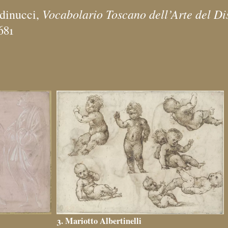
Vocabolario Toscano dell’Arte del D
ldinucci,
681
3. Mariotto Albertinelli