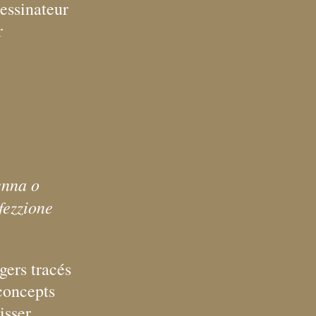
dessinateur
r
penna o
fezzione
égers tracés
concepts
isser