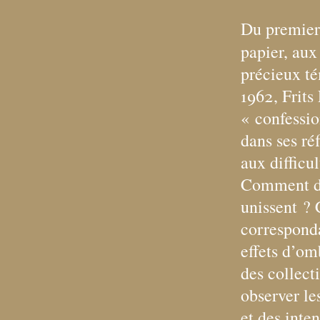
Du premier
papier, aux
précieux té
1962, Frits
«
confessio
dans ses réf
aux difficu
Comment déf
unissent
? 
corresponda
effets d’om
des collect
observer le
et des inten