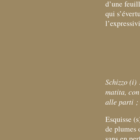
d’une feuil
qui s’évert
l’expressiv
Schizzo (i)
matita, con
alle parti
;
Esquisse (s)
de plumes o
sans en per