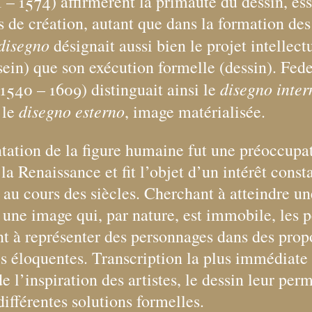
1 – 1574) affirmèrent la primauté du dessin, es
s de création, autant que dans la formation des 
disegno
désignait aussi bien le projet intellect
ein) que son exécution formelle (dessin). Fed
disegno inter
 1540 – 1609) distinguait ainsi le
disegno esterno
 le
, image matérialisée.
tation de la figure humaine fut une préoccupa
la Renaissance et fit l’objet d’un intérêt const
en au cours des siècles. Cherchant à atteindre u
 une image qui, par nature, est immobile, les p
nt à représenter des personnages dans des prop
es éloquentes. Transcription la plus immédiate 
e l’inspiration des artistes, le dessin leur perm
différentes solutions formelles.