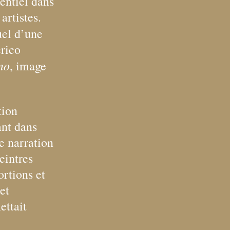
sentiel dans
artistes.
uel d’une
erico
no
, image
tion
ant dans
ne narration
eintres
ortions et
et
ettait