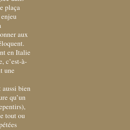
me plaça
 enjeu
à
donner aux
éloquent.
nt en Italie
, c’est-à-
nt une
 aussi bien
ture qu’un
epentirs),
de tout ou
pétées