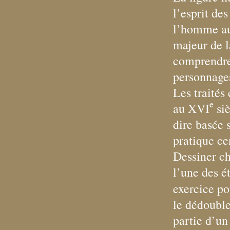
l’esprit de
l’homme au
majeur de l
comprendre 
personnages
Les traités
e
au XVI
siè
dire basée 
pratique cen
Dessiner ch
l’une des é
exercice po
le dédouble
partie d’un