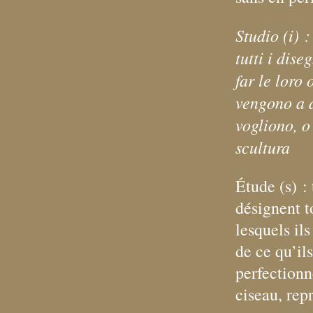
Studio (i) 
tutti i dise
far le loro 
vengono a d
vogliono, o
scultura
Étude (s) :
désignent t
lesquels il
de ce qu’il
perfectionn
ciseau, rep