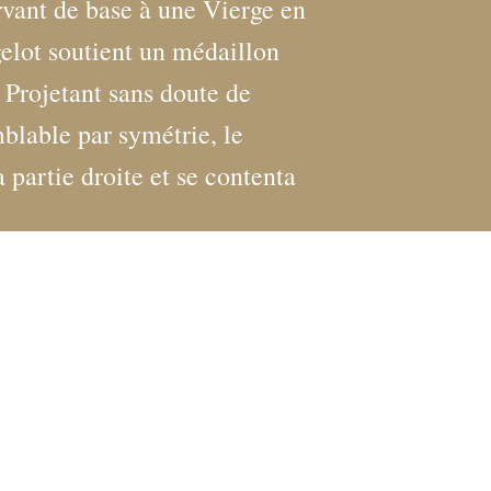
vant de base à une Vierge en
elot soutient un médaillon
Projetant sans doute de
blable par symétrie, le
a partie droite et se contenta
its Lugt