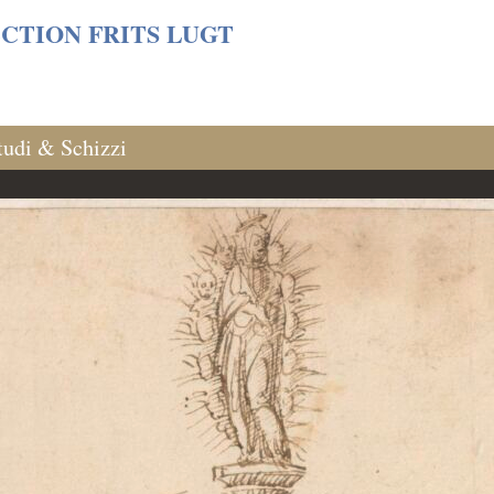
s/06cf3fb6db0bf3383064f508e4e3b220/sites/fondationcust
CTION FRITS LUGT
tudi & Schizzi