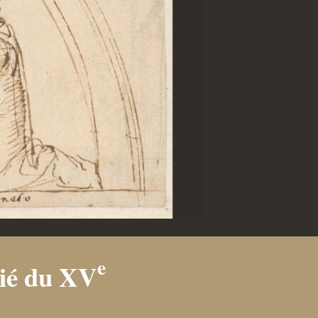
e
tié du XV