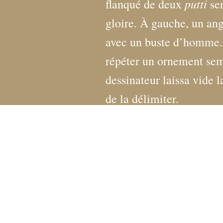
putti
flanqué de deux
ser
gloire. À gauche, un ang
avec un buste d’homme. 
répéter un ornement sem
dessinateur laissa vide l
de la délimiter.
Fondation Custodia / Collection Fr
121 rue de Lille 75007 Paris
Tél :
+33 (0)1 47 05 75 19