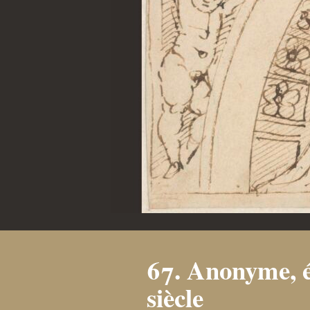
67. Anonyme, é
siècle