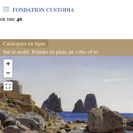
Warning
: Undefined array key "var_mode" in
FONDATION CUSTODIA
/home/clients/06cf3fb6db0bf3383064f508e4e3b220/sites/
46
on line
Catalogues en ligne
Sur le motif. Peindre en plein air 1780-1870
+
−