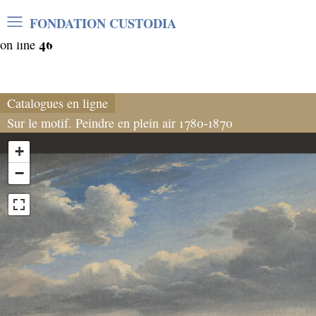
Warning
: Undefined array key "var_mode" in
FONDATION CUSTODIA
/home/clients/06cf3fb6db0bf3383064f508e4e3b220/sites/
46
on line
Catalogues en ligne
Sur le motif. Peindre en plein air 1780-1870
+
−