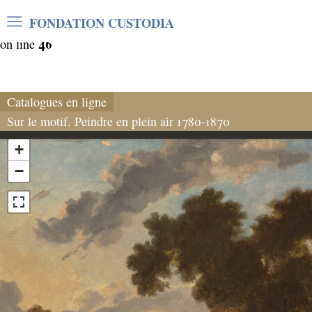
Warning
: Undefined array key "var_mode" in
FONDATION CUSTODIA
/home/clients/06cf3fb6db0bf3383064f508e4e3b220/sites/
46
on line
Catalogues en ligne
Sur le motif. Peindre en plein air 1780-1870
+
−