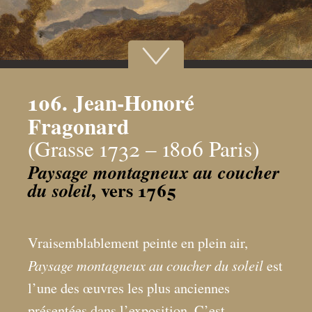
106. Jean-Honoré
Fragonard
(Grasse 1732 – 1806 Paris)
Paysage montagneux au coucher
, vers 1765
du soleil
Vraisemblablement peinte en plein air,
Paysage montagneux au coucher du soleil
est
l’une des œuvres les plus anciennes
présentées dans l’exposition. C’est