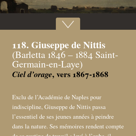
118. Giuseppe de Nittis
(Barletta 1846 – 1884 Saint-
Germain-en-Laye)
, vers 1867-1868
Ciel d’orage
Exclu de l’Académie de Naples pour
indiscipline, Giuseppe de Nittis passa
l’essentiel de ses jeunes années à peindre
dans la nature. Ses mémoires rendent compte
de sa routine de travail : levé à l’aube, il