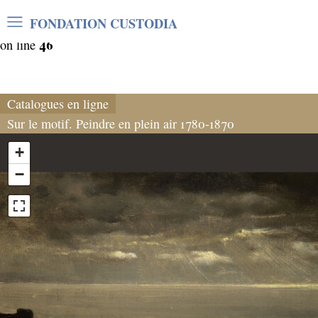
Warning
: Undefined array key "var_mode" in
FONDATION CUSTODIA
/home/clients/06cf3fb6db0bf3383064f508e4e3b220/sites/
46
on line
Catalogues en ligne
Sur le motif. Peindre en plein air 1780-1870
+
−