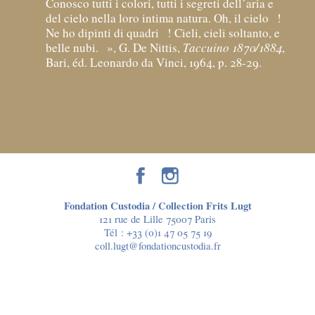
Conosco tutti i colori, tutti i segreti dell’aria e
del cielo nella loro intima natura. Oh, il cielo
!
Ne ho dipinti di quadri
! Cieli, cieli soltanto, e
belle nubi.
», G. De Nittis,
Taccuino 1870/1884
,
Bari, éd. Leonardo da Vinci, 1964, p. 28-29.
Fondation Custodia / Collection Frits Lugt
121 rue de Lille 75007 Paris
Tél :
+33 (0)1 47 05 75 19
coll.lugt@fondationcustodia.fr