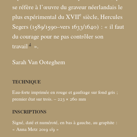
se réfère à l’œuvre du graveur néerlandais le
e
plus expérimental du XVII
siècle, Hercules
Segers (1589/1590–vers 1633/1640) : «
il faut
du courage pour ne pas contrôler son
4
travail
».
Sarah Van Ooteghem
TECHNIQUE
Eau-forte imprimée en rouge et gaufrage sur fond gris
;
premier état sur trois. – 223 × 260
mm
INSCRIPTIONS
Signé, daté et numéroté, en bas à gauche, au graphite :
«
Anna Metz 2019 1/9
»