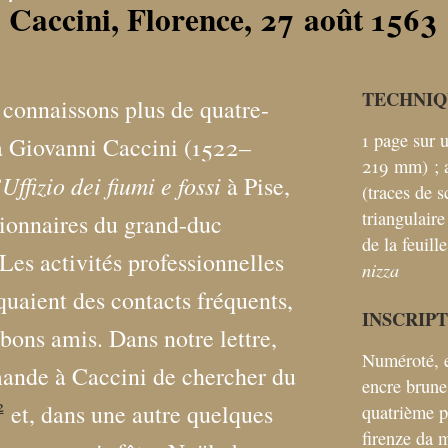
 Caccini, Florence, 27 août 1563
TECHNIQ
 connaissons plus de quatre-
1 page sur u
 à Giovanni Caccini (1522–
219
mm)
;
Uffizio dei fiumi e fossi
à Pise,
(traces de 
triangulair
tionnaires du grand-duc
de la feuill
 Les activités professionnelles
nizza
aient des contacts fréquents,
INSCRIP
 bons amis. Dans notre lettre,
Numéroté, e
ande à Caccini de chercher du
encre brune
2
et, dans une autre quelques
quatrième p
firenze da 