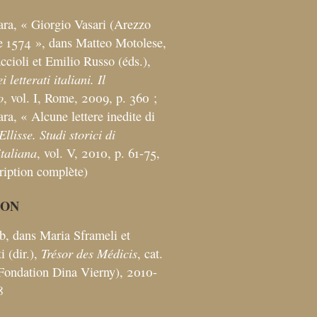
ara, «
Giorgio Vasari (Arezzo
e 1574
», dans Matteo Motolese,
ccioli et Emilio Russo (éds.),
 letterati italiani. Il
o
, vol. I, Rome, 2009, p. 360
;
ara, «
Alcune lettere inedite di
Ellisse. Studi storici di
italiana
, vol. V, 2010, p. 61-75,
cription complète)
ION
, dans Maria Sframeli et
Trésor des Médicis
i (dir.),
, cat.
(Fondation Dina Vierny), 2010-
158