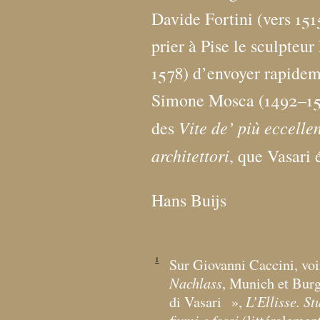
Davide Fortini (vers 15
prier à Pise le sculpteu
1578) d’envoyer rapideme
Simone Mosca (1492–155
Vite de’ più eccellent
des
architettori
, que Vasari 
Hans Buijs
1
Sur Giovanni Caccini, voi
Nachlass
, Munich et Burg,
L’Ellisse. St
di Vasari
»,
fiumi e fossi