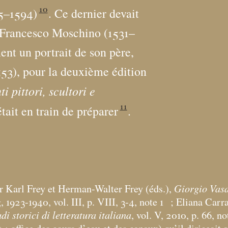
10
15–1594)
. Ce dernier devait
r Francesco Moschino (1531–
nt un portrait de son père,
3), pour la deuxième édition
i pittori, scultori e
11
était en train de préparer
.
Giorgio Vasa
r Karl Frey et Herman-Walter Frey (éds.),
 1923-1940, vol. III, p. VIII, 3-4, note 1
; Eliana Carra
udi storici di letteratura italiana
, vol. V, 2010, p. 66, no