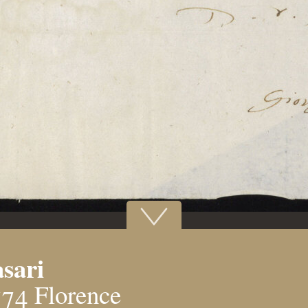
asari
574 Florence