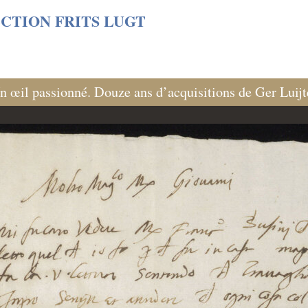
s/06cf3fb6db0bf3383064f508e4e3b220/sites/fondationcust
CTION FRITS LUGT
n œil passionné. Douze ans d’acquisitions de Ger Luij