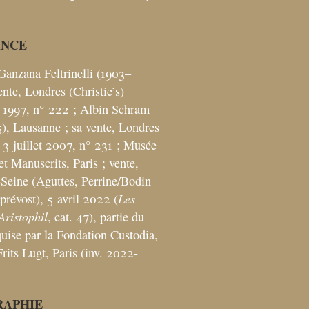
ANCE
Ganzana Feltrinelli (1903–
ente, Londres (Christie’s)
 1997, n° 222
; Albin Schram
), Lausanne
; sa vente, Londres
, 3 juillet 2007, n° 231
; Musée
et Manuscrits, Paris
; vente,
-Seine (Aguttes, Perrine/Bodin
Les
prévost), 5 avril 2022 (
Aristophil
, cat. 47), partie du
quise par la Fondation Custodia,
rits Lugt, Paris (inv. 2022-
RAPHIE