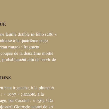
UE
ne feuille double in-folio (286 ×
 adresse à la quatrième page
sceau rouge)
; fragment
e coupée de la deuxième moitié
e, probablement afin de servir de
TIONS
n haut à gauche, à la plume et
 : «
1097
»
; annoté, à la
age, par Caccini : «
1563 / Da
m[esser] Gior/rgio uasari de 27