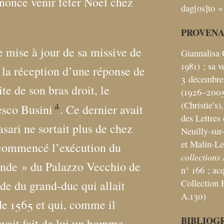
nnonce venir fêter Noël chez
dag[os]to
»
PROVEN
e mise à jour de sa missive de
Giannalisa 
1981)
; sa v
s la réception d’une réponse de
3 décembre
ite de son bras droit, le
(1926–2005
4
(Christie’s)
sco Busini
. Ce dernier avait
des Lettres 
sari ne sortait plus de chez
Neuilly-sur
et Malin-Le
 commencé l’exécution du
collections 
ande
» du Palazzo Vecchio de
n° 166
; ac
Collection F
e du grand-duc qui allait
A.130)
 de 1565 et qui, comme il
BIBLIOG
 avait fait de lui un homme