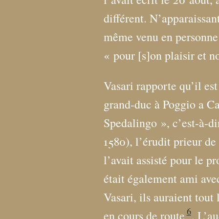
différent. N’apparaissan
même venu en personne l’
«
pour [s]on plaisir et 
Vasari rapporte qu’il es
grand-duc à Poggio a C
Spedalingo
», c’est-à-d
1580), l’érudit prieur d
l’avait assisté pour le 
était également ami avec
Vasari, ils auraient tout 
6
en cours de route
. L’a