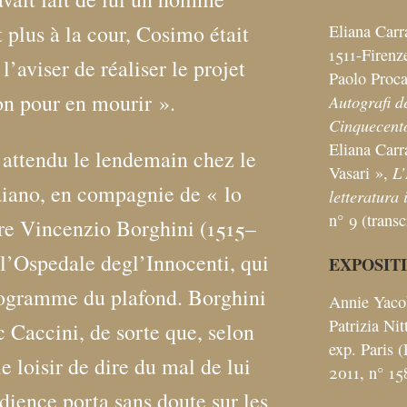
t plus à la cour, Cosimo était
Eliana Carr
1511-Firenz
aviser de réaliser le projet
Paolo Proca
non pour en mourir
».
Autografi dei
Cinquecent
Eliana Carr
t attendu le lendemain chez le
L’
Vasari
»,
aiano, en compagnie de «
lo
letteratura 
n° 9 (trans
ire Vincenzio Borghini (1515–
e l’Ospedale degl’Innocenti, qui
EXPOSIT
programme du plafond. Borghini
Annie Yacob
Patrizia Nitt
 Caccini, de sorte que, selon
exp. Paris 
le loisir de dire du mal de lui
2011, n° 
udience porta sans doute sur les