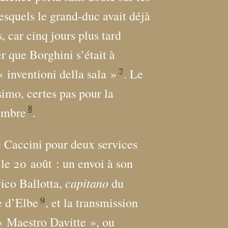
lesquels le grand-duc avait déjà
 car cinq jours plus tard
r que Borghini s’était à
7
«
inventioni della sala
»
. Le
simo, certes pas pour la
8
tembre
.
e Caccini pour deux services
 le 20 août : un envoi à son
capitano
ico Ballotta,
du
9
e d’Elbe
, et la transmission
«
Maestro Davitte
», ou