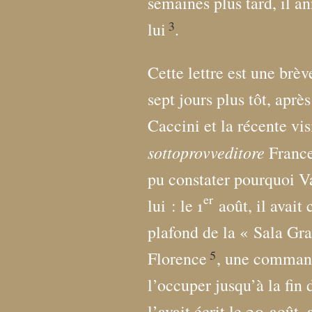
semaines plus tard, il a
3
lui
.
Cette lettre est une brèv
sept jours plus tôt, aprè
Caccini et la récente vis
sottoprovveditore
France
pu constater pourquoi Va
er
lui : le 1
août, il avait
plafond de la «
Sala Gr
5
Florence
, une command
l’occuper jusqu’à la fin
l’avait écrit le 20 août,