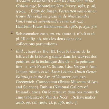
Arcadia. Pastoral Art and Its Audience in the
Golden Age
, Montclair, New Jersey, 1983, p. 58,
93-94
; Eddy de Jongh,
Portretten van echt en
trouw. Huwelijk en gezin in de Nederlandse
kunst van de zeventiende eeuw
, cat. exp.
Haarlem (Frans Halsmuseum), 1986, p. 252, 318.
4
Schavemaker 2010,
op. cit.
(note 1), n°s 6 et 16,
pl. III et fig. 16, tous les deux dans des
collections particulières.
5
Ibid.
, chapitres II et III. Pour le thème de la
lettre et de la lettre galante dans les œuvres des
peintres de la technique dite de «
la peinture
fine
», voir Peter C. Sutton, Lisa Vergara, Ann
Jensen Adams
et al.
,
Love Letters. Dutch Genre
Paintings in the Age of Vermeer
, cat. exp.
Greenwich, Connecticut (Bruce Museum of Arts
and Science), Dublin (National Gallery of
Ireland), 2003. On le retrouve dans pas moins de
cinq tableaux de Van der Neer
; Schavemaker
2016,
op. cit.
(note 2), p. 176, note 7.