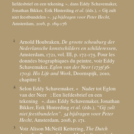
liefdesbrief en een tekening
», dans Eddy Schavemaker,
Jonathan Bikker, Erik Hinterding
et al
. (éds.), «
Gij zult
niet feestbundelen
».
34 bijdragen voor Peter Hecht
,
Amsterdam, 2016, p. 169-176
1
Arnold Houbraken,
De groote schouburg der
Nederlansche konstschilders en schilderessen
,
Amsterdam, 1721, vol. III, p. 172-175. Pour les
données biographiques du peintre, voir Eddy
Schavemaker,
Eglon van der Neer (1735/36-
1703). His Life and Work
, Doornspijk, 2010,
chapitre I.
2
Selon Eddy Schavemaker, «
Nader tot Eglon
van der Neer
; Een liefdesbrief en een
tekening
», dans Eddy Schavemaker, Jonathan
Bikker, Erik Hinterding
et al.
(éds.),
“Gij zult
niet feestbundelen”. 34 bijdragen voor Peter
Hecht
, Amsterdam, 2016, p. 171.
3
Voir Alison McNeill Kettering,
The Dutch