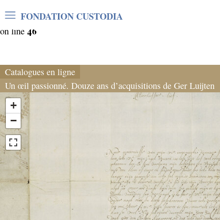
Warning
: Undefined array key "var_mode" in
FONDATION CUSTODIA
/home/clients/06cf3fb6db0bf3383064f508e4e3b220/sites/
46
on line
Catalogues en ligne
Un œil passionné. Douze ans d’acquisitions de Ger Luijten
+
−