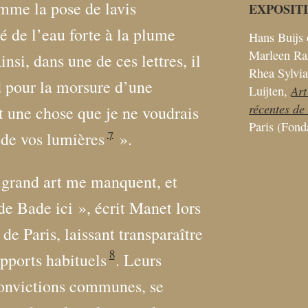
mme la pose de lavis
EXPOSIT
é de l’eau forte à la plume
Hans Buijs 
Marleen Ram
insi, dans une de ces lettres, il
Rhea Sylvia
 pour la morsure d’une
Art
Luijten,
récentes de
 une chose que je ne voudrais
Paris (Fon
7
 de vos lumières
».
e grand art me manquent, et
 de Bade ici
», écrit Manet lors
de Paris, laissant transparaître
8
pports habituels
. Leurs
s convictions communes, se