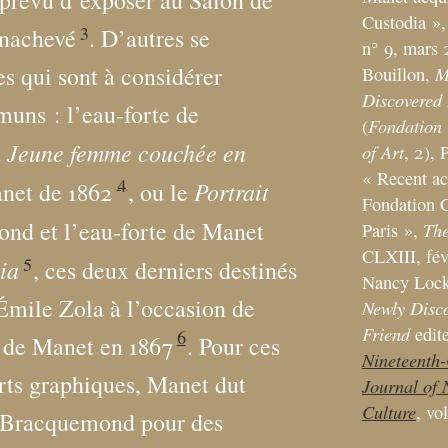
prévu d’exposer au Salon de
Custodia
»
3
inachevé
. D’autres se
n° 9, mars 
s qui sont à considérer
M
Bouillon,
Discovered 
uns : l’eau-forte de
Fondation 
(
Jeune femme couchée en
a
of Art
, 2), 
«
Recent ac
4
Portrait
net de 1862
, ou le
Fondation C
nd et l’eau-forte de Manet
The
Paris
»,
CLXIII, fév
5
ia
, ces deux derniers destinés
Nancy Lock
Émile Zola à l’occasion de
Newly Disco
Friend
edit
6
e de Manet en 1867
. Pour ces
Nineteenth
arts graphiques, Manet dut
Journal of 
Culture
, vo
r Bracquemond pour des