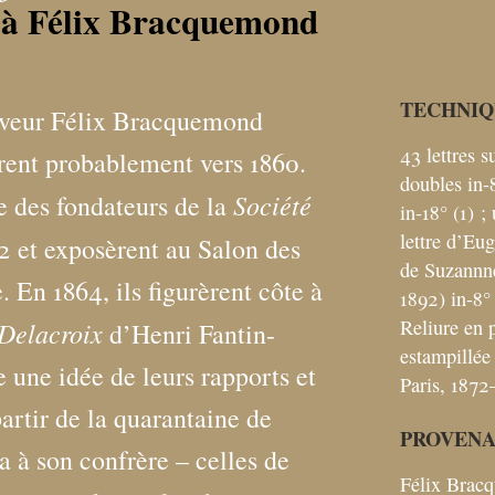
s à Félix Bracquemond
TECHNIQ
aveur Félix Bracquemond
43 lettres s
èrent probablement vers 1860.
doubles in-8
Société
ie des fondateurs de la
in-18° (1)
;
lettre d’Eu
2 et exposèrent au Salon des
de Suzannn
 En 1864, ils figurèrent côte à
1892) in-8°
Reliure en 
Delacroix
d’Henri Fantin-
estampillée
e une idée de leurs rapports et
Paris, 1872
partir de la quarantaine de
PROVEN
a à son confrère – celles de
Félix Brac