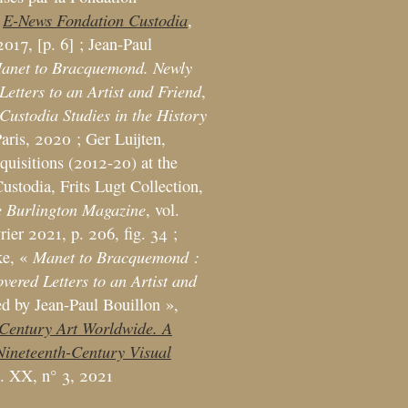
E-News Fondation Custodia
,
,
2017, [p. 6]
; Jean-Paul
anet to Bracquemond. Newly
Letters to an Artist and Friend
,
Custodia Studies in the History
Paris, 2020
; Ger Luijten,
quisitions (2012-20) at the
ustodia, Frits Lugt Collection,
 Burlington Magazine
, vol.
rier 2021, p. 206, fig. 34
;
Manet to Bracquemond :
e, «
vered Letters to an Artist and
ed by Jean-Paul Bouillon
»,
-Century Art Worldwide. A
Nineteenth-Century Visual
l. XX, n° 3, 2021