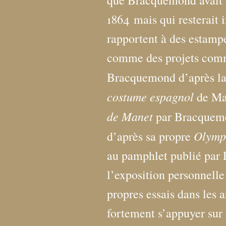
que Bracquemond avait 
1864
mais qui resterait 
rapportent à des estampe
comme des projets comm
Bracquemond d’après l
costume espagnol
de Ma
de Manet
par Bracquemo
Olymp
d’après sa propre
au pamphlet publié par 
l’exposition personnell
propres essais dans les 
fortement s’appuyer su