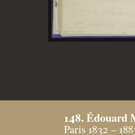
148. Édouard 
Paris 1832 – 188