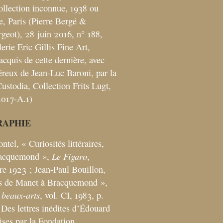
collection inconnue, 1938 ou
te, Paris (Pierre Bergé &
rgeot), 28 juin 2016, n° 188,
lerie Eric Gillis Fine Art,
 acquis de cette dernière, avec
éreux de Jean-Luc Baroni, par la
ustodia, Collection Frits Lugt,
2017-A.1)
RAPHIE
ntel, «
Curiosités littéraires,
Le Figaro
racquemond
»,
,
re 1923
; Jean-Paul Bouillon,
es de Manet à Bracquemond
»,
 beaux-arts
, vol. CI, 1983, p.
Des lettres inédites d’Édouard
ses par la Fondation