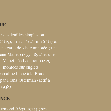
UE
ur des feuilles simples ou
° (19), in-12° (22), in-16° (1) et
 une carte de visite annotée
; une
gène Manet (1833–1892) et une
e Manet née Leenhoff (1829–
; montées sur onglets
percaline bleue à la Bradel
 par Franz Osterman (actif à
–1938)
ANCE
quemond (1833–1914)
; ses