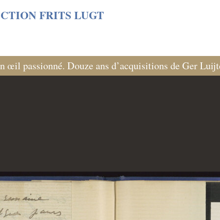
s/06cf3fb6db0bf3383064f508e4e3b220/sites/fondationcust
CTION FRITS LUGT
n œil passionné. Douze ans d’acquisitions de Ger Luij