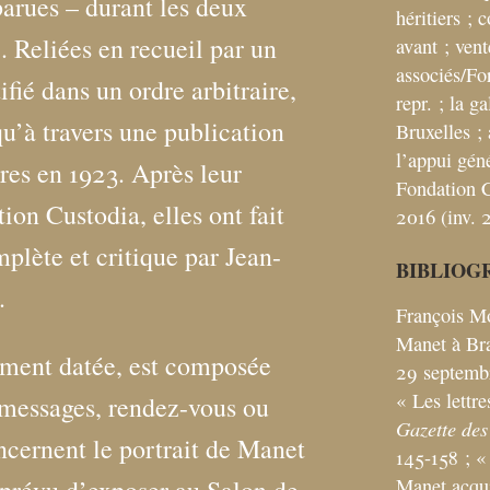
arues – durant les deux
héritiers
; 
. Reliées en recueil par un
avant
; ven
associés/Fo
fié dans un ordre arbitraire,
repr.
; la ga
qu’à travers une publication
Bruxelles
;
l’appui gén
tres en 1923. Après leur
Fondation C
ion Custodia, elles ont fait
2016 (inv. 
mplète et critique par Jean-
BIBLIOG
.
François Mo
Manet à B
ement datée, est composée
29 septemb
«
Les lettr
s messages, rendez-vous ou
Gazette des
oncernent le portrait de Manet
145-158
; «
Manet acqui