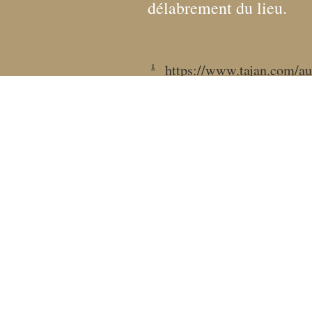
délabrement du lieu.
1
https://www.tajan.com/au
Fondation Custodia / Collection Fr
121 rue de Lille 75007 Paris
Tél :
+33 (0)1 47 05 75 19
coll.lugt@fondationcustodia.fr
Plan du site
Crédits
Politique de confidentialité