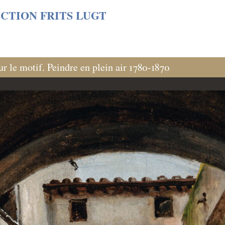
s/06cf3fb6db0bf3383064f508e4e3b220/sites/fondationcust
CTION FRITS LUGT
ur le motif. Peindre en plein air 1780-1870