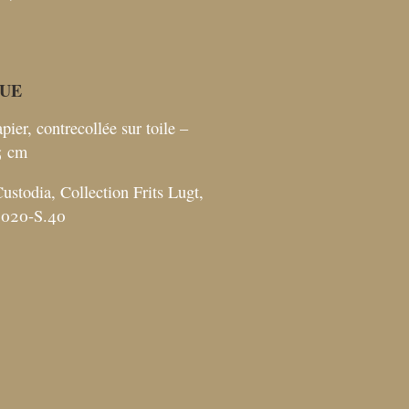
UE
pier, contrecollée sur toile –
5
cm
ustodia, Collection Frits Lugt,
 2020-S.40