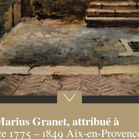
Marius Granet, attribué à
e 1775 – 1849 Aix-en-Provenc