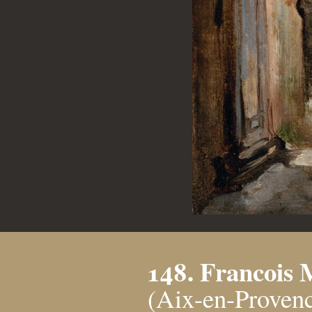
148. Francois 
(Aix-en-Provenc