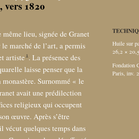
, vers 1820
TECHNIQ
le même lieu, signée de Granet
Huile sur pa
le marché de l’art, a permis
26,2 × 20,
1
t artiste
. La présence des
Fondation C
uarelle laisse penser que la
Paris, inv.
un monastère. Surnommé «
le
ranet avait une prédilection
fices religieux qui occupent
son œuvre. Après s’être
, il vécut quelques temps dans