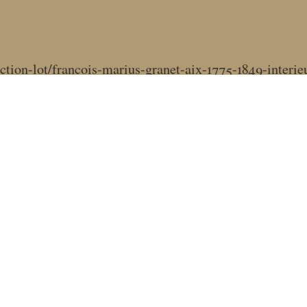
ction-lot/francois-marius-granet-aix-1775-1849-inte
its Lugt
Contact
Lettre d’information