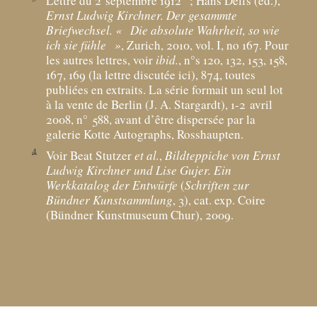
Lettre du 2 septembre 1912
; Hans Delfs (éd.),
Ernst Ludwig Kirchner. Der gesammte
Briefwechsel. «
Die absolute Wahrheit, so wie
ich sie fühle
»
, Zurich, 2010, vol. I, no 167. Pour
les autres lettres, voir
ibid.
, n°s 120, 132, 153, 158,
167, 169 (la lettre discutée ici), 874, toutes
publiées en extraits. La série formait un seul lot
à la vente de Berlin (J. A. Stargardt), 1-2 avril
2008, n° 588, avant d’être dispersée par la
galerie Kotte Autographs, Rosshaupten.
4
Voir Beat Stutzer
et al.
,
Bildteppiche von Ernst
Ludwig Kirchner und Lise Gujer. Ein
Werkkatalog der Entwürfe
(
Schriften zur
Bündner Kunstsammlung
, 3), cat. exp. Coire
(Bündner Kunstmuseum Chur), 2009.