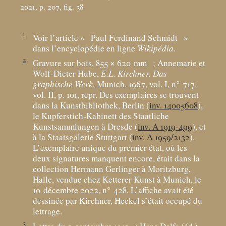
2021, p. 207, fig. 38
1
Voir l’article «
Paul Ferdinand Schmidt
»
dans l’encyclopédie en ligne
Wikipédia
.
2
Gravure sur bois, 855 × 620
mm
; Annemarie et
Wolf-Dieter Hube,
E.L. Kirchner. Das
graphische Werk
, Munich, 1967, vol. I, n° 717,
vol. II, p. 101, repr. Des exemplaires se trouvent
dans la Kunstbibliothek, Berlin (
inv. 14005608
),
le Kupferstich-Kabinett des Staatliche
Kunstsammlungen à Dresde (
inv. A 1919-499
), et
à la Staatsgalerie Stuttgart (
inv. A 1959/2132
).
L’exemplaire unique du premier état, où les
deux signatures manquent encore, était dans la
collection Hermann Gerlinger à Moritzburg,
Halle, vendue chez Ketterer Kunst à Munich, le
10 décembre 2022, n° 428. L’affiche avait été
dessinée par Kirchner, Heckel s’était occupé du
lettrage.
3