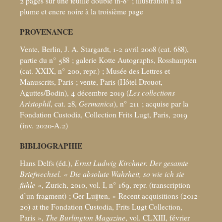
2 pages sur une feuille double in-8°
; illustration à la
plume et encre noire à la troisième page
PROVENANCE
Vente, Berlin, J. A. Stargardt, 1-2 avril 2008 (cat. 688),
partie du n° 588
; galerie Kotte Autographs, Rosshaupten
(cat. XXIX, n° 200, repr.)
; Musée des Lettres et
Manuscrits, Paris
; vente, Paris (Hôtel Drouot,
Aguttes/Bodin), 4 décembre 2019 (
Les collections
Aristophil
, cat. 28,
Germanica
), n° 211
; acquise par la
Fondation Custodia, Collection Frits Lugt, Paris, 2019
(inv. 2020-A.2)
BIBLIOGRAPHIE
Hans Delfs (éd.),
Ernst Ludwig Kirchner. Der gesamte
Briefwechsel. «
Die absolute Wahrheit, so wie ich sie
fühle
»
, Zurich, 2010, vol. I, n° 169, repr. (transcription
d’un fragment)
; Ger Luijten, «
Recent acquisitions (2012-
20) at the Fondation Custodia, Frits Lugt Collection,
Paris
»,
The Burlington Magazine
, vol. CLXIII, février