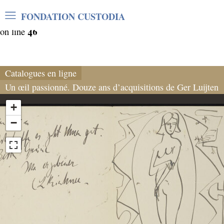
Warning
: Undefined array key "var_mode" in
FONDATION CUSTODIA
/home/clients/06cf3fb6db0bf3383064f508e4e3b220/sites/
46
on line
Catalogues en ligne
Un œil passionné. Douze ans d’acquisitions de Ger Luijten
+
−