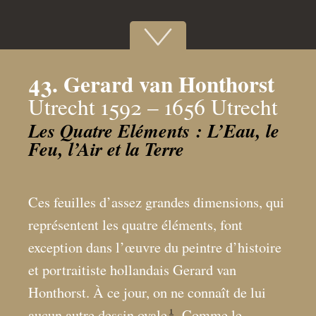
43. Gerard van Honthorst
Utrecht 1592 – 1656 Utrecht
Les Quatre Eléments : L’Eau, le
Feu, l’Air et la Terre
Ces feuilles d’assez grandes dimensions, qui
représentent les quatre éléments, font
exception dans l’œuvre du peintre d’histoire
et portraitiste hollandais Gerard van
Honthorst. À ce jour, on ne connaît de lui
1
aucun autre dessin ovale
. Comme le