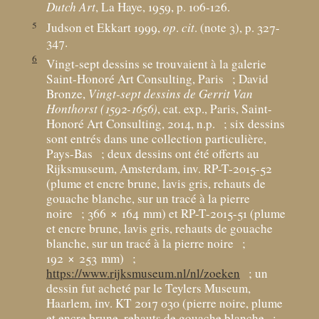
Dutch Art
, La Haye, 1959, p. 106-126.
5
Judson et Ekkart 1999,
op
.
cit
. (note 3), p. 327-
347.
6
Vingt-sept dessins se trouvaient à la galerie
Saint-Honoré Art Consulting, Paris
; David
Bronze,
Vingt-sept dessins de Gerrit Van
Honthorst (1592-1656)
, cat. exp., Paris, Saint-
Honoré Art Consulting, 2014, n.p.
; six dessins
sont entrés dans une collection particulière,
Pays-Bas
; deux dessins ont été offerts au
Rijksmuseum, Amsterdam, inv. RP-T-2015-52
(plume et encre brune, lavis gris, rehauts de
gouache blanche, sur un tracé à la pierre
noire
; 366 × 164
mm) et RP-T-2015-51 (plume
et encre brune, lavis gris, rehauts de gouache
blanche, sur un tracé à la pierre noire
;
192 × 253
mm)
;
https://www.rijksmuseum.nl/nl/zoeken
; un
dessin fut acheté par le Teylers Museum,
Haarlem, inv. KT 2017 030 (pierre noire, plume
et encre brune, rehauts de gouache blanche
;