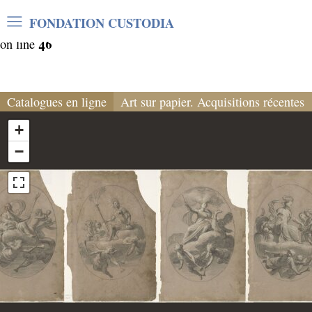
Warning
: Undefined array key "var_mode" in
FONDATION CUSTODIA
/home/clients/06cf3fb6db0bf3383064f508e4e3b220/sites/
46
on line
Catalogues en ligne
Art sur papier. Acquisitions récentes
+
−