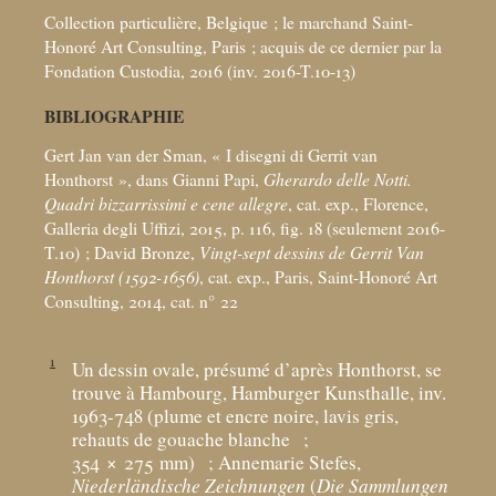
Collection particulière, Belgique
; le marchand Saint-
Honoré Art Consulting, Paris
; acquis de ce dernier par la
Fondation Custodia, 2016 (inv. 2016-T.10-13)
BIBLIOGRAPHIE
Gert Jan van der Sman, «
I disegni di Gerrit van
Honthorst
», dans Gianni Papi,
Gherardo delle Notti.
Quadri bizzarrissimi e cene allegre
, cat. exp., Florence,
Galleria degli Uffizi, 2015, p. 116, fig. 18 (seulement 2016-
T.10)
; David Bronze,
Vingt-sept dessins de Gerrit Van
Honthorst (1592-1656)
, cat. exp., Paris, Saint-Honoré Art
Consulting, 2014, cat. n° 22
1
Un dessin ovale, présumé d’après Honthorst, se
trouve à Hambourg, Hamburger Kunsthalle, inv.
1963-748 (plume et encre noire, lavis gris,
rehauts de gouache blanche
;
354 × 275
mm)
; Annemarie Stefes,
Niederländische Zeichnungen
(
Die Sammlungen