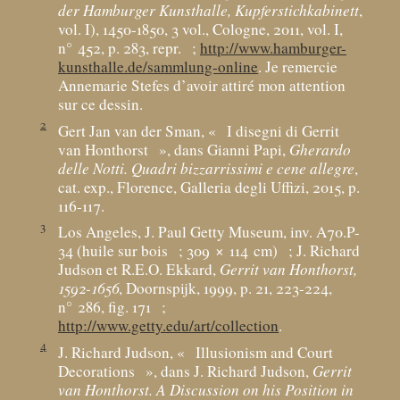
der Hamburger Kunsthalle, Kupferstichkabinett
,
vol. I), 1450-1850, 3 vol., Cologne, 2011, vol. I,
n° 452, p. 283, repr.
;
http://www.hamburger-
kunsthalle.de/sammlung-online
. Je remercie
Annemarie Stefes d’avoir attiré mon attention
sur ce dessin.
2
Gert Jan van der Sman, «
I disegni di Gerrit
van Honthorst
», dans Gianni Papi,
Gherardo
delle Notti. Quadri bizzarrissimi e cene allegre
,
cat. exp., Florence, Galleria degli Uffizi, 2015, p.
116-117.
3
Los Angeles, J. Paul Getty Museum, inv. A70.P-
34 (huile sur bois
; 309 × 114
cm)
; J. Richard
Judson et R.E.O. Ekkard,
Gerrit van Honthorst,
1592-1656
, Doornspijk, 1999, p. 21, 223-224,
n° 286, fig. 171
;
http://www.getty.edu/art/collection
.
4
J. Richard Judson, «
Illusionism and Court
Decorations
», dans J. Richard Judson,
Gerrit
van Honthorst. A Discussion on his Position in