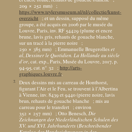
209 × 252
mm)
;
https://www.teylersmuseum.nl/nl/collectie/kunst-
overzicht
; et un dessin, supposé du même
groupe, a été acquis en 2006 par le musée du
Louvre, Paris, inv. RF 54429 (plume et encre
brune, lavis gris, rehauts de gouache blanche,
sur un tracé à la pierre noire
;
250 × 385
mm)
; Emmanuelle Brugerolles
et
al
,
Dessiner le Quotidien. La Hollande au siècle
d’or
, cat. exp., Paris, Musée du Louvre, 2017, p.
94-95, cat. n° 32
;
http://arts-
graphiques.louvre.fr
.
7
Deux dessins mis au carreau de Honthorst,
figurant l’Air et le Feu, se trouvent à l’Albertina
à Vienne, inv. 8439 et 9440 (pierre noire, lavis
brun, rehauts de gouache blanche
; mis au
carreau pour le transfert
; environ
352 × 257
mm)
; Otto Benesch,
Die
Zeichnungen der Niederländischen Schulen des
XV. und XVI. Jahrhunderts
(
Beschreibender
Katalog der Handzeichnungen in der