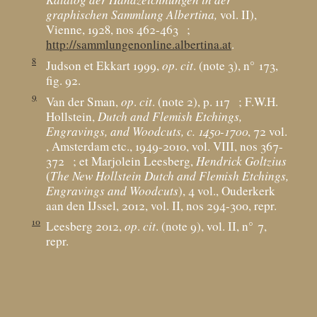
graphischen Sammlung Albertina,
vol. II),
Vienne, 1928, nos 462-463
;
http://sammlungenonline.albertina.at
.
8
Judson et Ekkart 1999,
op
.
cit
. (note 3), n° 173,
fig. 92.
9
Van der Sman,
op
.
cit
. (note 2), p. 117
; F.W.H.
Hollstein,
Dutch and Flemish Etchings,
Engravings, and Woodcuts, c. 1450-1700
, 72 vol.
, Amsterdam etc., 1949-2010, vol. VIII, nos 367-
372
; et Marjolein Leesberg,
Hendrick Goltzius
(
The New Hollstein Dutch and Flemish Etchings,
Engravings and Woodcuts
), 4 vol., Ouderkerk
aan den IJssel, 2012, vol. II, nos 294-300, repr.
10
Leesberg 2012,
op
.
cit
. (note 9), vol. II, n° 7,
repr.