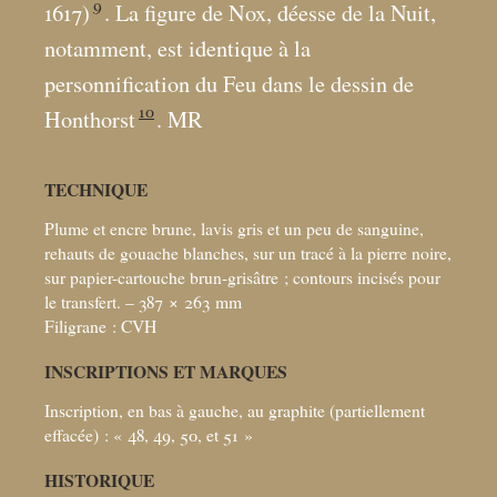
9
1617)
. La figure de Nox, déesse de la Nuit,
notamment, est identique à la
personnification du Feu dans le dessin de
10
Honthorst
. MR
TECHNIQUE
Plume et encre brune, lavis gris et un peu de sanguine,
rehauts de gouache blanches, sur un tracé à la pierre noire,
sur papier-cartouche brun-grisâtre
; contours incisés pour
le transfert. – 387 × 263
mm
Filigrane : CVH
INSCRIPTIONS ET MARQUES
Inscription, en bas à gauche, au graphite (partiellement
effacée) : «
48, 49, 50, et 51
»
HISTORIQUE