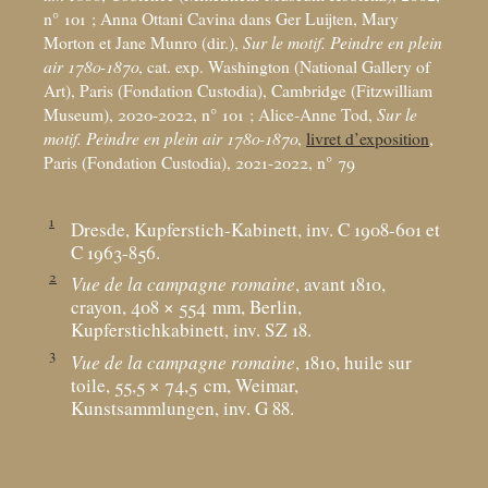
n° 101
; Anna Ottani Cavina dans Ger Luijten, Mary
Morton et Jane Munro (dir.),
Sur le motif. Peindre en plein
air 1780-1870
, cat. exp. Washington (National Gallery of
Art), Paris (Fondation Custodia), Cambridge (Fitzwilliam
Museum), 2020-2022, n° 101
; Alice-Anne Tod,
Sur le
motif. Peindre en plein air 1780-1870
,
livret d’exposition
,
Paris (Fondation Custodia), 2021-2022, n° 79
1
Dresde, Kupferstich-Kabinett, inv. C 1908-601 et
C 1963-856.
2
Vue de la campagne romaine
, avant 1810,
crayon, 408 × 554
mm, Berlin,
Kupferstichkabinett, inv. SZ 18.
3
Vue de la campagne romaine
, 1810, huile sur
toile, 55,5 × 74,5
cm, Weimar,
Kunstsammlungen, inv. G 88.