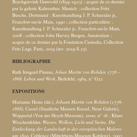
Borchgrevink Grønvold (1859–1923)
; acquis de ce dernier
par la galerie Kaltreuther, Munich
; collection Fritz
Busche, Dortmund
; Kunsthandlung J. P. Schneider jr.,
Francfort-sur-le-Main, 1990
; collection particulière
;
Kunsthandlung J. P. Schneider jr., Francfort-sur-le-Main,
2008
; collection John Harvey Bergen, Amsterdam
;
acquis de ce dernier par la Fondation Custodia, Collection
Frits Lugt, Paris, 2019 (inv. 2019-S.23)
BIBLIOGRAPHIE
Ruth Irmgard Pinnau,
Johan Martin von Rohden 1778 –
1868, Leben und Werk
, Bielefeld, 1965, n° G22
EXPOSITIONS
Marianne Heins (dir.),
Johann Martin von Rohden (1778–
1868)
, Cassel (Staatliche Museen Kassel, Neue Galerie),
Wuppertal (Von der Heydt-Museum), 2000, n° 16
; Klaus
Weschenfelder,
Wasser, Wolken, Licht und Steine. Die
Entdeckung der Landschaft in der europäischen Malerei
um 1800
, Coblence (Mittelrhein-Museum Koblenz), 2002,