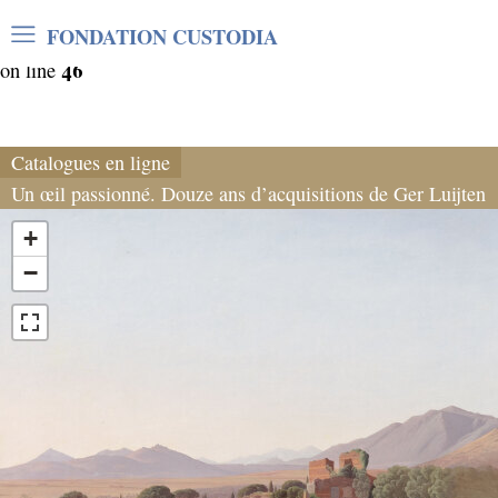
Warning
: Undefined array key "var_mode" in
FONDATION CUSTODIA
/home/clients/06cf3fb6db0bf3383064f508e4e3b220/sites/
46
on line
Catalogues en ligne
Un œil passionné. Douze ans d’acquisitions de Ger Luijten
+
−