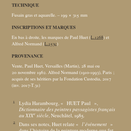
TECHNIQUE
Fusain gras et aquarelle. – 199 × 315
mm
INSCRIPTIONS ET MARQUES
En bas à droite, les marques de Paul Huet (
L.1268
) et
Alfred Normand (
L.153c
)
PROVENANCE
Vente, Paul Huet, Versailles (Martin), 28
mai ou
20 novembre 1962. Alfred Normand (1910-1993), Paris
;
acquis de ses héritiers par la Fondation Custodia, 2017
(inv. 2017-T.31)
1
Lydia Harambourg, «
HUET Paul
»,
Dictionnaire des peintres paysagistes français
e
au XIX
siècle
, Neuchâtel, 1985.
2
Dans ses notes, Huet relate «
l’événement
»
dans l’histoire de la peinture moderne que fut