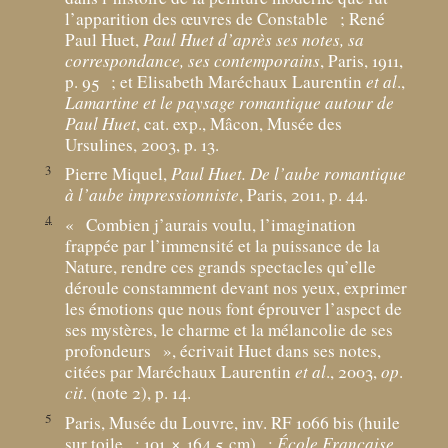
l’apparition des œuvres de Constable
; René
Paul Huet,
Paul Huet d’après ses notes, sa
correspondance, ses contemporains
, Paris, 1911,
p. 95
; et Elisabeth Maréchaux Laurentin
et al
.,
Lamartine et le paysage romantique autour de
Paul Huet
, cat. exp., Mâcon, Musée des
Ursulines, 2003, p. 13.
3
Pierre Miquel,
Paul Huet. De l’aube romantique
à l’aube impressionniste
, Paris, 2011, p. 44.
4
«
Combien j’aurais voulu, l’imagination
frappée par l’immensité et la puissance de la
Nature, rendre ces grands spectacles qu’elle
déroule constamment devant nos yeux, exprimer
les émotions que nous font éprouver l’aspect de
ses mystères, le charme et la mélancolie de ses
profondeurs
», écrivait Huet dans ses notes,
citées par Maréchaux Laurentin
et al
., 2003,
op
.
cit
. (note 2), p. 14.
5
Paris, Musée du Louvre, inv. RF 1066 bis (huile
sur toile
; 101 × 164,5
cm)
;
École Française