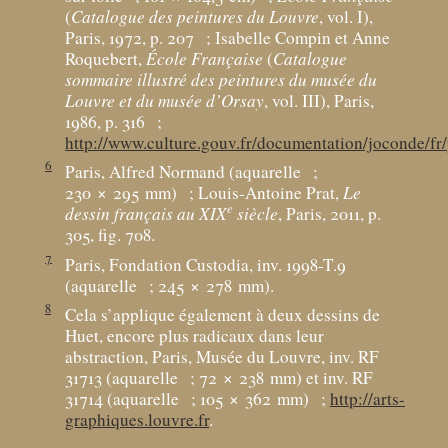
(
Catalogue des peintures du Louvre
, vol. I),
Paris, 1972, p. 207
; Isabelle Compin et Anne
Roquebert,
École Française
(
Catalogue
sommaire illustré des peintures du musée du
Louvre et du musée d’Orsay
, vol. III), Paris,
1986, p. 316
;
http://www.culture.gouv.fr/documentation/joconde/fr
6
Paris, Alfred Normand (aquarelle
;
230 × 295
mm)
; Louis-Antoine Prat,
Le
e
dessin français au XIX
siècle
, Paris, 2011, p.
305, fig. 708.
7
Paris, Fondation Custodia, inv. 1998-T.9
(aquarelle
; 245 × 278
mm).
8
Cela s’applique également à deux dessins de
Huet, encore plus radicaux dans leur
abstraction, Paris, Musée du Louvre, inv. RF
31713 (aquarelle
; 72 × 238
mm) et inv. RF
31714 (aquarelle
; 105 × 362
mm)
;
http://arts-
graphiques.louvre.fr
.