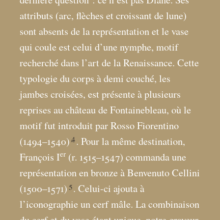
attributs (arc, flèches et croissant de lune)
sont absents de la représentation et le vase
qui coule est celui d’une nymphe, motif
recherché dans l’art de la Renaissance. Cette
typologie du corps à demi couché, les
jambes croisées, est présente à plusieurs
reprises au château de Fontainebleau, où le
motif fut introduit par Rosso Fiorentino
4
(1494–1540)
. Pour la même destination,
er
François I
(r. 1515–1547) commanda une
représentation en bronze à Benvenuto Cellini
5
(1500–1571)
. Celui-ci ajouta à
l’iconographie un cerf mâle. La combinaison
du cerf et du vase étant unique, notre graveur