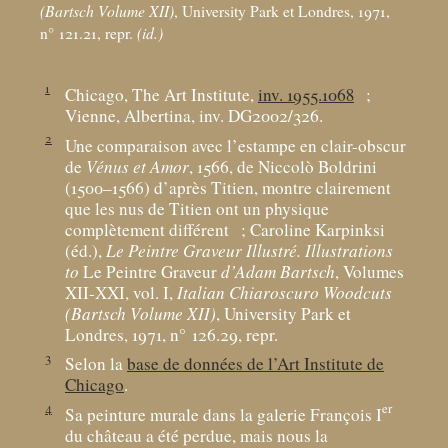
(Bartsch Volume XII)
, University Park et Londres, 1971,
n° 121.21, repr.
(id.)
1
Chicago, The Art Institute,
inv. 1955.1068
;
Vienne, Albertina, inv. DG2002/326.
2
Une comparaison avec l’estampe en clair-obscur
de
Vénus et Amor
, 1566, de Niccolò Boldrini
(1500–1566) d’après Titien, montre clairement
que les nus de Titien ont un physique
complètement différent
; Caroline Karpinksi
(éd.),
Le Peintre Graveur Illustré. Illustrations
to
Le Peintre Graveur
d’Adam Bartsch
, Volumes
XII-XXI, vol. I,
Italian Chiaroscuro Woodcuts
(Bartsch Volume XII)
, University Park et
Londres, 1971, n° 126.29, repr.
3
Selon la
base de données de l’Art Institute de
Chicago
.
4
er
Sa peinture murale dans la galerie François I
du château a été perdue, mais nous la