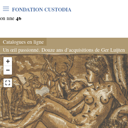
Warning
: Undefined array key "var_mode" in
FONDATION CUSTODIA
/home/clients/06cf3fb6db0bf3383064f508e4e3b220/sites/
46
on line
Catalogues en ligne
Un œil passionné. Douze ans d’acquisitions de Ger Luijten
+
−