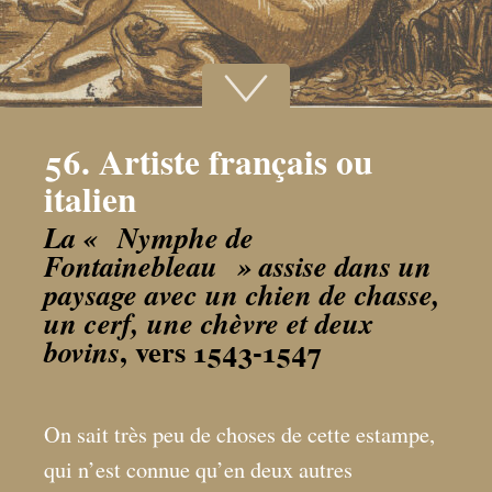
56. Artiste français ou
italien
La «
Nymphe de
Fontainebleau
» assise dans un
paysage avec un chien de chasse,
un cerf, une chèvre et deux
, vers 1543-1547
bovins
On sait très peu de choses de cette estampe,
qui n’est connue qu’en deux autres