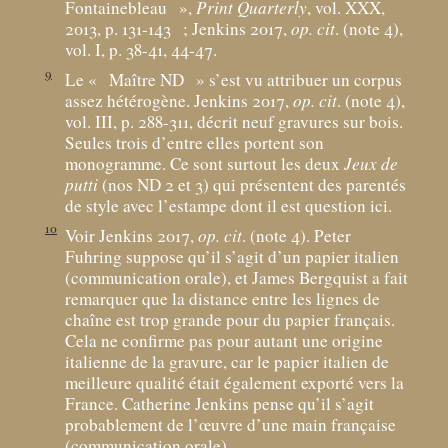
Fontainebleau
»,
Print Quarterly
, vol. XXX,
2013, p. 131-143
; Jenkins 2017,
op. cit
. (note 4),
vol. I, p. 38-41, 44-47.
9
Le «
Maître ND
» s’est vu attribuer un corpus
assez hétérogène. Jenkins 2017,
op. cit
. (note 4),
vol. III, p. 288-311, décrit neuf gravures sur bois.
Seules trois d’entre elles portent son
monogramme. Ce sont surtout les deux
Jeux de
putti
(nos ND 2 et 3) qui présentent des parentés
de style avec l’estampe dont il est question ici.
10
Voir Jenkins 2017,
op. cit
. (note 4). Peter
Fuhring suppose qu’il s’agit d’un papier italien
(communication orale), et James Bergquist a fait
remarquer que la distance entre les lignes de
chaîne est trop grande pour du papier français.
Cela ne confirme pas pour autant une origine
italienne de la gravure, car le papier italien de
meilleure qualité était également exporté vers la
France. Catherine Jenkins pense qu’il s’agit
probablement de l’œuvre d’une main française
(communication orale).