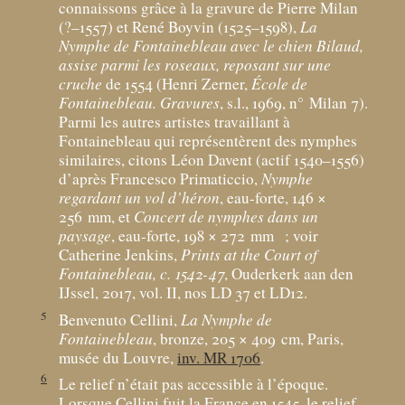
connaissons grâce à la gravure de Pierre Milan
(?–1557) et René Boyvin (1525–1598),
La
Nymphe de Fontainebleau avec le chien Bilaud,
assise parmi les roseaux, reposant sur une
cruche
de 1554 (Henri Zerner,
École de
Fontainebleau. Gravures
, s.l., 1969, n° Milan 7).
Parmi les autres artistes travaillant à
Fontainebleau qui représentèrent des nymphes
similaires, citons Léon Davent (actif 1540–1556)
d’après Francesco Primaticcio,
Nymphe
regardant un vol d’héron
, eau-forte, 146 ×
256
mm, et
Concert de nymphes dans un
paysage
, eau-forte, 198 × 272
mm
; voir
Catherine Jenkins,
Prints at the Court of
Fontainebleau, c. 1542-47
, Ouderkerk aan den
IJssel, 2017, vol. II, nos LD 37 et LD12.
5
Benvenuto Cellini,
La Nymphe de
Fontainebleau
, bronze, 205 × 409
cm, Paris,
musée du Louvre,
inv. MR 1706
.
6
Le relief n’était pas accessible à l’époque.
Lorsque Cellini fuit la France en 1545, le relief