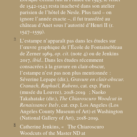
de 1542-1543 resta inachevé dans son atelier
parisien de l’hôtel de Nesle. Plus tard – on
ignore l’année exacte –, il fut transféré au
château d’Anet sous l’autorité d’Henri II (r.
1547–1559).
7
L’estampe n’apparaît pas dans les études sur
l’œuvre graphique de l’École de Fontainebleau
de Zerner 1969,
op. cit
. (note 4) ou de Jenkins
2017,
ibid
.. Dans les études récemment
consacrées à la gravure en clair-obscur,
l’estampe n’est pas non plus mentionnée :
Séverine Lepape (dir.),
Gravure en clair-obscur.
Cranach, Raphaël, Rubens
, cat. exp. Paris
(musée du Louvre), 2018-2019
; Naoko
Takahatake (dir.),
The Chiaroscuro Woodcut in
Renaissance Italy
, cat. exp. Los Angeles (Los
Angeles County Museum of Art) et Washington
(National Gallery of Art), 2018-2019.
8
Catherine Jenkins, «
The Chiaroscuro
Woodcuts of the Master ND at