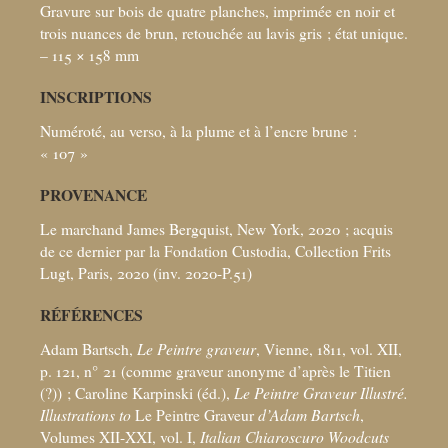
Gravure sur bois de quatre planches, imprimée en noir et
trois nuances de brun, retouchée au lavis gris
; état unique.
– 115 × 158
mm
INSCRIPTIONS
Numéroté, au verso, à la plume et à l’encre brune :
«
107
»
PROVENANCE
Le marchand James Bergquist, New York, 2020
; acquis
de ce dernier par la Fondation Custodia, Collection Frits
Lugt, Paris, 2020 (inv. 2020-P.51)
RÉFÉRENCES
Adam Bartsch,
Le Peintre graveur
, Vienne, 1811, vol. XII,
p. 121, n° 21 (comme graveur anonyme d’après le Titien
(?))
; Caroline Karpinski (éd.),
Le Peintre Graveur Illustré.
Illustrations to
Le Peintre Graveur
d’Adam Bartsch
,
Volumes XII-XXI, vol. I,
Italian Chiaroscuro Woodcuts