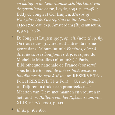
en motief in de Nederlandse schilderkunst van
de zeventiende eeuw
, Leyde, 1995, p. 22-58
;
Eddy de Jongh et Ger Luijten,
Mirror of
Everyday Life. Genreprints in the Netherlands
1550-1700
, cat. exp. Amsterdam (Rijksmuseum),
1997, p. 85-86.
3
De Jongh et Luijten 1997,
op. cit
. (note 2), p. 85.
On trouve ces gravures et d’autres du même
genre dans l’album intitulé
Facéties, c’est à
dire, de choses bouffonnes & grotesques
de
Michel de Marolles (1600–1681) à Paris,
Bibliothèque nationale de France (conservé
sous le titre
Recueil de pièces facétieuses et
bouffonnes de 1500 à 1630
, inv. RESERVE Tf-1-
Fol. et RESERVE Tf-2-Fol.)
; Ger Luijten,
«
Teljoren in druk : een prentreeks naar
Maarten van Cleve met mannen en vrouwen in
het rond
»,
Bulletin van het Rijksmuseum
, vol.
XLIX, n° 2/3, 2001, p. 153.
4
Ibid
., p. 161-166.