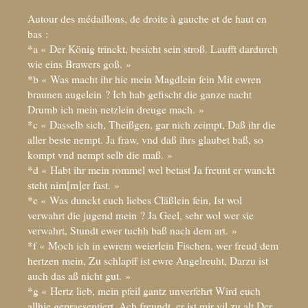
Autour des médaillons, de droite à gauche et de haut en
bas :
*a «
Der König trinckt, besicht sein stroß. Laufft dardurch
wie eins Brawers goß.
»
*b «
Was macht ihr hie mein Magdlein fein Mit ewren
braunen augelein
? Ich hab gefischt die ganze nacht
Drumb ich mein netzlein dreuge mach.
»
*c «
Dasselb sich, Theißgen, gar nich zeimpt, Daß ihr die
aller beste nempt. Ja fraw, vnd daß ihrs glaubet baß, so
kompt vnd nempt selb die maß.
»
*d «
Habt ihr mein rommel wel betast Ja freunt er wanckt
steht nim[m]er fast.
»
*e «
Was dunckt euch liebes Cläßlein fein, Ist wol
verwahrt die jugend mein
? Ja Geel, sehr wol wer sie
verwahrt, Stundt ewer tuchh baß nach dem art.
»
*f «
Moch ich in ewrem weierlein Fischen, wer freud dem
hertzen mein, Zu schlapff ist ewre Angelreuht, Darzu ist
auch das aß nicht gut.
»
*g «
Hertz lieb, mein pfeil gantz unverfehrt Wird euch
allhie gepraesentiert. Ach freundt, er ist mir vil zu alt Der