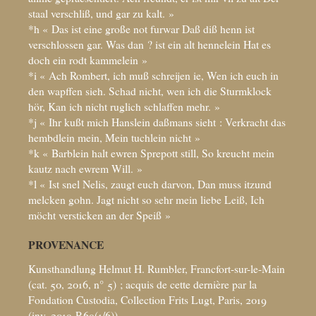
staal verschliß, und gar zu kalt.
»
*h «
Das ist eine große not furwar Daß diß henn ist
verschlossen gar. Was dan
? ist ein alt hennelein Hat es
doch ein rodt kammelein
»
*i «
Ach Rombert, ich muß schreijen ie, Wen ich euch in
den wapffen sieh. Schad nicht, wen ich die Sturmklock
hör, Kan ich nicht ruglich schlaffen mehr.
»
*j «
Ihr kußt mich Hanslein daßmans sieht : Verkracht das
hembdlein mein, Mein tuchlein nicht
»
*k «
Barblein halt ewren Sprepott still, So kreucht mein
kautz nach ewrem Will.
»
*l «
Ist snel Nelis, zaugt euch darvon, Dan muss itzund
melcken gohn. Jagt nicht so sehr mein liebe Leiß, Ich
möcht versticken an der Speiß
»
PROVENANCE
Kunsthandlung Helmut H. Rumbler, Francfort-sur-le-Main
(cat. 50, 2016, n° 5)
; acquis de cette dernière par la
Fondation Custodia, Collection Frits Lugt, Paris, 2019
(inv. 2019-P.69(1/6))