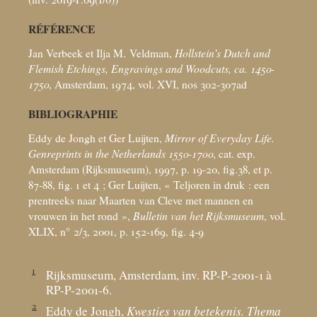
RÉFÉRENCE
Jan Verbeek et Ilja M. Veldman,
Hollstein’s Dutch and
Flemish Etchings, Engravings and Woodcuts, ca. 1450-
1750
, Amsterdam, 1974, vol. XVI, nos 302-307ad
BIBLIOGRAPHIE
Eddy de Jongh et Ger Luijten,
Mirror of Everyday Life.
Genreprints in the Netherlands 1550-1700
, cat. exp.
Amsterdam (Rijksmuseum), 1997, p. 19-20, fig.38, et p.
87-88, fig. 1 et 4
; Ger Luijten, «
Teljoren in druk : een
prentreeks naar Maarten van Cleve met mannen en
vrouwen in het rond
»,
Bulletin van het Rijksmuseum
, vol.
XLIX, n° 2/3, 2001, p. 152-169, fig. 4-9
1
Rijksmuseum, Amsterdam, inv. RP-P-2001-1 à
RP-P-2001-6.
2
Eddy de Jongh,
Kwesties van betekenis. Thema