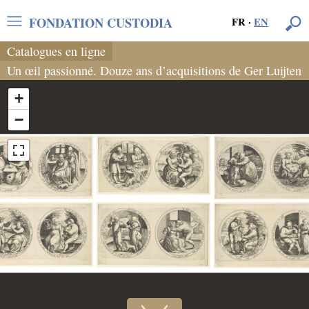
FONDATION CUSTODIA
FR
·
EN
Catalogues en ligne
Un œil passionné. Douze ans d’acquisitions de Ger Luijten
+
−