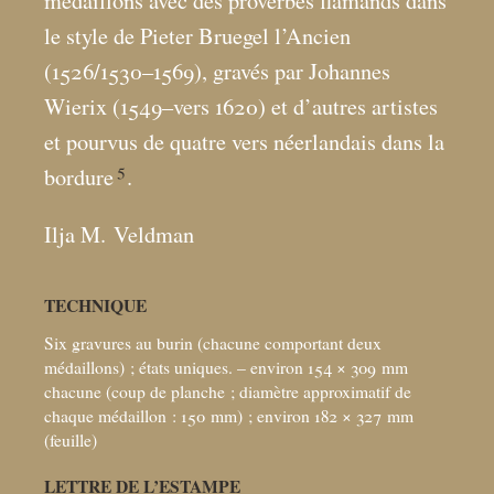
médaillons avec des proverbes flamands dans
le style de Pieter Bruegel l’Ancien
(1526/1530–1569), gravés par Johannes
Wierix (1549–vers 1620) et d’autres artistes
et pourvus de quatre vers néerlandais dans la
5
bordure
.
Ilja M. Veldman
TECHNIQUE
Six gravures au burin (chacune comportant deux
médaillons)
; états uniques. – environ 154 × 309
mm
chacune (coup de planche
; diamètre approximatif de
chaque médaillon : 150
mm)
; environ 182 × 327
mm
(feuille)
LETTRE DE L’ESTAMPE