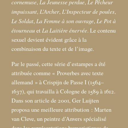
cornemuse
La Jeunesse perdue
Le Pêcheur
,
,
impuissant
L’Archer
L’Inspecteur de poules
,
,
,
Le Soldat
La Femme à son ouvrage
Le Pot à
,
,
étourneau
La Laitière énervée
et
. Le contenu
sexuel devient évident grâce à la
combinaison du texte et de l’image.
Par le passé, cette série d’estampes a été
attribuée comme «
Proverbes avec texte
allemand
» à Crispijn de Passe I (1564–
1637), qui travailla à Cologne de 1589 à 1612.
Dans son article de 2001, Ger Luijten
proposa une meilleure attribution : Marten
van Cleve, un peintre d’Anvers spécialisé
dans les représentations humoristiques de