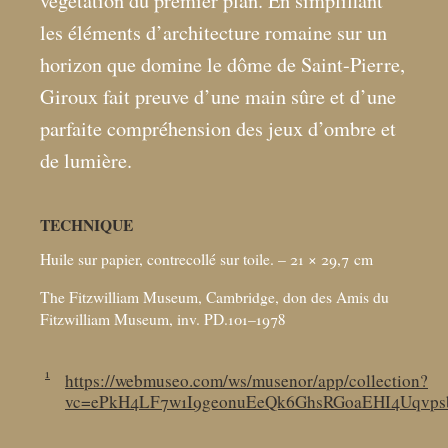
végétation du premier plan. En simplifiant
les éléments d’architecture romaine sur un
horizon que domine le dôme de Saint-Pierre,
Giroux fait preuve d’une main sûre et d’une
parfaite compréhension des jeux d’ombre et
de lumière.
TECHNIQUE
Huile sur papier, contrecollé sur toile. – 21 × 29,7
cm
The Fitzwilliam Museum, Cambridge, don des Amis du
Fitzwilliam Museum, inv. PD.101–1978
1
https://webmuseo.com/ws/musenor/app/collection?
vc=ePkH4LF7w1I9geonuEeQk6GhsRGoaEHI4Uqv