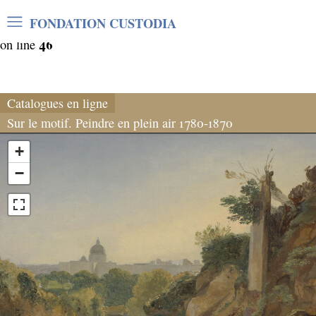
Warning
: Undefined array key "var_mode" in
FONDATION CUSTODIA
/home/clients/06cf3fb6db0bf3383064f508e4e3b220/sites/
46
on line
Catalogues en ligne
Sur le motif. Peindre en plein air 1780-1870
+
−