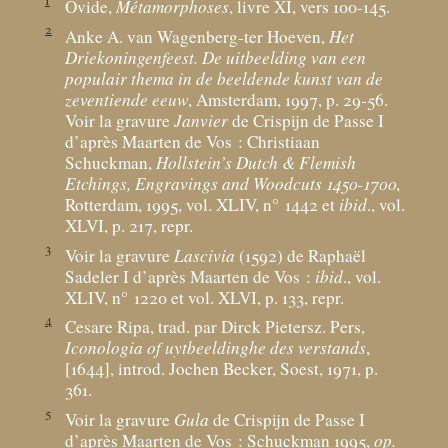
Ovide,
Métamorphoses
, livre XI, vers 100-145.
2
Anke A. van Wagenberg-ter Hoeven,
Het
Driekoningenfeest. De uitbeelding van een
populair thema in de beeldende kunst van de
zeventiende eeuw
, Amsterdam, 1997, p. 29-56.
Voir la gravure
Janvier
de Crispijn de Passe I
d’après Maarten de Vos : Christiaan
Schuckman,
Hollstein’s Dutch & Flemish
Etchings, Engravings and Woodcuts 1450-1700
,
Rotterdam, 1995, vol. XLIV, n° 1442 et
ibid
., vol.
XLVI, p. 217, repr.
3
Voir la gravure
Lascivia
(1592) de Raphaël
Sadeler I d’après Maarten de Vos :
ibid
., vol.
XLIV, n° 1220 et vol. XLVI, p. 133, repr.
4
Cesare Ripa, trad. par Dirck Pietersz. Pers,
Iconologia of uytbeeldinghe des verstands
,
[1644], introd. Jochen Becker, Soest, 1971, p.
361.
5
Voir la gravure
Gula
de Crispijn de Passe I
d’après Maarten de Vos : Schuckman 1995,
op.