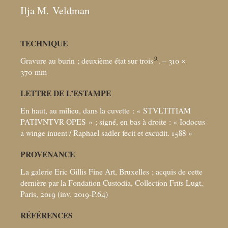
Ilja M. Veldman
TECHNIQUE
9
Gravure au burin
; deuxième état sur trois
. – 310 ×
370
mm
LETTRE DE L’ESTAMPE
En haut, au milieu, dans la cuvette : «
STVLTITIAM
PATIVNTVR OPES
»
; signé, en bas à droite : «
Iodocus
a winge inuent / Raphael sadler fecit et excudit. 1588
»
PROVENANCE
La galerie Eric Gillis Fine Art, Bruxelles
; acquis de cette
dernière par la Fondation Custodia, Collection Frits Lugt,
Paris, 2019 (inv. 2019-P.64)
RÉFÉRENCES