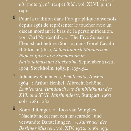
cit
. (note 3), n° 1214 et
ibid.
, vol. XLVI, p. 131,
repr.
6
Pour la tradition dans l’art graphique anversois
depuis 1561 de représenter le toucher avec un
oiseau mordant le bras de la personnification,
voir Carl Nordenfalk, «
The Five Senses in
Flemish art before 1600
», dans Görel Cavalli-
Björkman (dir.),
Netherlandish Mannerism.
Papers given at a Symposium in
Nationalmuseum Stockholm
, September 21-22,
1984, Stockholm, 1985, p. 135-154.
7
Johannes Sambucus,
Emblemata
, Anvers,
1564
; Arthur Henkel, Albrecht Schöne,
Emblemata. Handbuch zur Sinnbildkunst des
XVI. und XVII. Jahrhunderts
, Stuttgart, 1967,
cols. 1281-1282.
8
Konrad Renger, «
Joos van Winghes
“Nachtbancket met een mascarade” und
verwandte Darstellungen
»,
Jahrbuch der
Berliner Museen
, vol. XIV, 1972, p. 161-193.