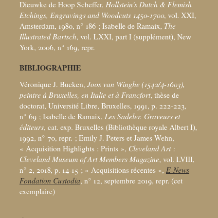
Dieuwke de Hoop Scheffer,
Hollstein’s Dutch & Flemish
Etchings, Engravings and Woodcuts 1450-1700
, vol. XXI,
Amsterdam, 1980, n° 186
; Isabelle de Ramaix,
The
Illustrated Bartsch
, vol. LXXI, part I (supplément), New
York, 2006, n° 169, repr.
BIBLIOGRAPHIE
Véronique J. Bucken,
Joos van Winghe (1542/4-1603),
peintre à Bruxelles, en Italie et à Francfort
, thèse de
doctorat, Université Libre, Bruxelles, 1991, p. 222-223,
n° 69
; Isabelle de Ramaix,
Les Sadeler. Graveurs et
éditeurs
, cat. exp. Bruxelles (Bibliothèque royale Albert I),
1992, n° 70, repr.
; Emily J. Peters et James Wehn,
«
Acquisition Highlights : Prints
»,
Cleveland Art :
Cleveland Museum of Art Members Magazine
, vol. LVIII,
n° 2, 2018, p. 14-15
; «
Acquisitions récentes
»,
E-News
Fondation Custodia
, n° 12, septembre 2019, repr. (cet
exemplaire)
1