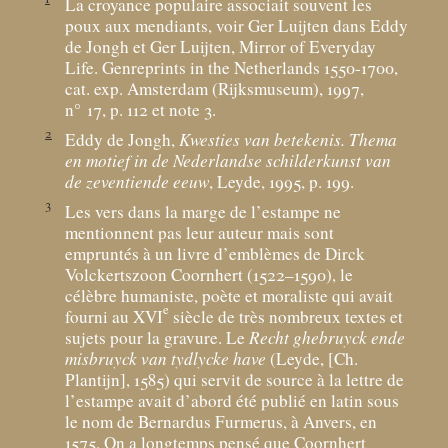
La croyance populaire associait souvent les
poux aux mendiants, voir Ger Luijten dans Eddy
de Jongh et Ger Luijten, Mirror of Everyday
Life. Genreprints in the Netherlands 1550-1700,
cat. exp. Amsterdam (Rijksmuseum), 1997,
n° 17, p. 112 et note 3.
2
Eddy de Jongh,
Kwesties van betekenis. Thema
en motief in de Nederlandse schilderkunst van
de zeventiende eeuw
, Leyde, 1995, p. 199.
3
Les vers dans la marge de l’estampe ne
mentionnent pas leur auteur mais sont
empruntés à un livre d’emblèmes de Dirck
Volckertszoon Coornhert (1522–1590), le
célèbre humaniste, poète et moraliste qui avait
e
fourni au XVI
siècle de très nombreux textes et
sujets pour la gravure. Le
Recht ghebruyck ende
misbruyck van tydlycke have
(Leyde, [Ch.
Plantijn], 1585) qui servit de source à la lettre de
l’estampe avait d’abord été publié en latin sous
le nom de Bernardus Furmerus, à Anvers, en
1575. On a longtemps pensé que Coornhert