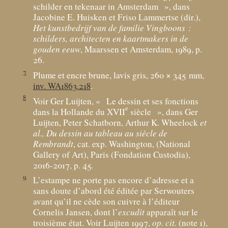
schilder en tekenaar in Amsterdam
», dans
Jacobine E. Huisken et Friso Lammertse (dir.),
Het kunstbedrijf van de familie Vingboons :
schilders, architecten en kaartmakers in de
gouden eeuw
, Maarssen et Amsterdam, 1989, p.
26.
7
Plume et encre brune, lavis gris, 260 × 345
mm,
inv. WA1863.218
.
8
Voir Ger Luijten, «
Le dessin et ses fonctions
e
dans la Hollande du XVII
siècle
», dans Ger
Luijten, Peter Schatborn, Arthur K. Wheelock
et
al., Du dessin au tableau au siècle de
Rembrandt
, cat. exp. Washington, (National
Gallery of Art), Paris (Fondation Custodia),
2016-2017, p. 45.
9
L’estampe ne porte pas encore d’adresse et a
sans doute d’abord été éditée par Serwouters
avant qu’il ne cède son cuivre à l’éditeur
Cornelis Jansen, dont l’
excudit
apparaît sur le
troisième état. Voir Luijten 1997,
op. cit.
(note 1),