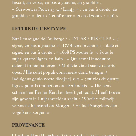
Inscrit, au verso, en bas à gauche, au graphite :
«
Serwouters Pieter 1574 / L1145
»
; en bas à droite, au
graphite : «
deux / à confronter
» et en-dessous : «
16
»
LETTRE DE L’ESTAMPE
Sur l’enseigne de l’auberge : «
D’LASERUS CLEP
»
;
signé, en bas à gauche : «
DVBoens Inventor
»
; daté et
signé, en bas à droite : «
1608 PSwouter fe
». Sous le
sujet, quatre lignes en latin : «
Qui semel innocuum
detersit fronte pudorem, / Mollicie vincit saepe datoris
opes. / Ille solet populi consumere dona benigni, /
Indulgens genio nocte dieq[ue] suo
»
; suivies de quatre
lignes pour la traduction en néerlandais : «
Die eens
schaemt en Eer ter Kercken heeft gebracht, / Leeft boven
sijn gevers in Luijer weelden zacht : / S’volcx miltheijt
versmetst hij avond en Morgen, / En laet Sorgeloos den
vogelkens zorgen
»
PROVENANCE
Christian David Ginsburg (1831–1914
; L.1145, au verso,