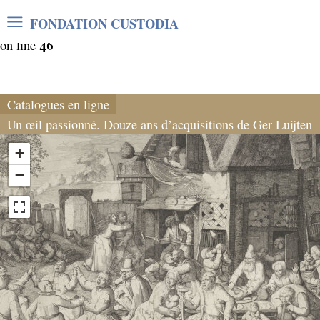
Warning
: Undefined array key "var_mode" in
FONDATION CUSTODIA
/home/clients/06cf3fb6db0bf3383064f508e4e3b220/sites/
46
on line
Catalogues en ligne
Un œil passionné. Douze ans d’acquisitions de Ger Luijten
+
−