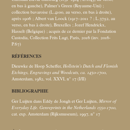
en bas à gauche), Palmer’s Green (Royaume-Uni)
;
collection bavaroise (L.4100, au verso, en bas à droite),
après 1906
; Albert van Loock (1917–2011
?
; L.3752, au
verso, en bas à droite), Bruxelles
; Jozef Hendrickx,
Hasselt (Belgique)
; acquis de ce dernier par la Fondation
Custodia, Collection Frits Lugt, Paris, 2016 (inv. 2016-
P.67)
RÉFÉRENCES
Dieuwke de Hoop Scheffer,
Hollstein’s Dutch and Flemish
Etchings, Engravings and Woodcuts, ca. 1450-1700
,
Amsterdam, 1982, vol. XXVI, n° 17 (I/II)
BIBLIOGRAPHIE
Ger Luijten dans Eddy de Jongh et Ger Luijten,
Mirror of
Everyday Life. Genreprints in the Netherlands 1550-1700
,
cat. exp. Amsterdam (Rijksmuseum), 1997, n° 17
1