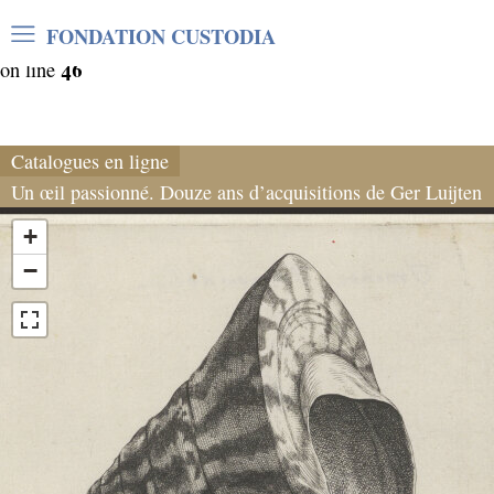
Warning
: Undefined array key "var_mode" in
FONDATION CUSTODIA
/home/clients/06cf3fb6db0bf3383064f508e4e3b220/sites/
46
on line
Catalogues en ligne
Un œil passionné. Douze ans d’acquisitions de Ger Luijten
+
−