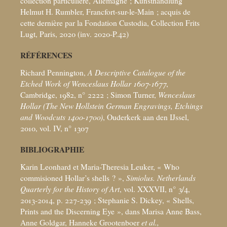
collection particulière, Allemagne
; Kunsthandlung
Helmut H. Rumbler, Francfort-sur-le-Main
; acquis de
cette dernière par la Fondation Custodia, Collection Frits
Lugt, Paris, 2020 (inv. 2020-P.42)
RÉFÉRENCES
Richard Pennington,
A Descriptive Catalogue of the
Etched Work of Wenceslaus Hollar 1607-1677
,
Cambridge, 1982, n° 2222
; Simon Turner,
Wenceslaus
Hollar (The New Hollstein German Engravings, Etchings
and Woodcuts 1400-1700)
, Ouderkerk aan den IJssel,
2010, vol. IV, n° 1307
BIBLIOGRAPHIE
Karin Leonhard et Maria-Theresia Leuker, «
Who
commisioned Hollar’s shells
?
»,
Simiolus. Netherlands
Quarterly for the History of Art
, vol. XXXVII, n° 3/4,
2013-2014, p. 227-239
; Stephanie S. Dickey, «
Shells,
Prints and the Discerning Eye
», dans Marisa Anne Bass,
Anne Goldgar, Hanneke Grootenboer
et al.,