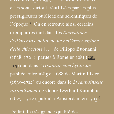
elles sont, surtout, réutilisées par les plus
prestigieuses publications scientifiques de
3
l’époque
. On en retrouve ainsi certains
Ricreatione
exemplaires tant dans les
dell’occhio e della mente nell’osservazione
delle chiocciole
[…] de Filippo Buonanni
(1638–1725), parues à Rome en 1681 (
cat.
Historiæ conchyliorum
135
) que dans l’
publiée entre 1685 et 1688 de Martin Lister
D’Amboinsche
(1639–1712) ou encore dans le
rariteitkamer
de Georg Everhard Rumphius
4
(1627–1702), publié à Amsterdam en 1705
.
De fait, la très grande qualité des