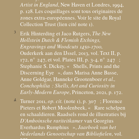
Artist in England
, New Haven et Londres, 1994,
p. 128. Les coquillages sont tous originaires de
zones extra-européennes. Voir le site du Royal
Collection Trust (lien cité note 1).
3
Erik Hinterding et Jaco Rutgers,
The New
Hollstein Dutch & Flemish Etchings,
Engravings and Woodcuts 1450-1700
,
Ouderkerk aan den IJssel, 2013, vol. Text II, p.
172, n° 247, et vol. Plates III, p. 3-4, n° 247
;
Stephanie S. Dickey, «
Shells, Prints and the
Discerning Eye
», dans Marisa Anne Basse,
Anne Goldgar, Hanneke Grootenboer
et al.,
Conchophilia : Shells, Art and Curiosity in
Early-Modern Europe
, Princeton, 2021, p. 172.
4
Turner 2011,
op. cit.
(note 1), p. 307
; Florence
Pieters et Robert Moolenbeek, «
Rare schelpen
en schaaldieren. Raadsels rond de illustraties bij
D’Amboinsche rariteitkamer
van Georgius
Everhardus Rumphius
»,
Jaarboek van het
Nederlands Genootschap van Bibliofielen
, vol.