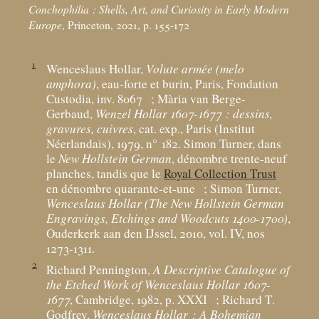
Conchophilia : Shells, Art, and Curiosity in Early Modern
Europe
, Princeton, 2021, p. 155-172
1
Wenceslaus Hollar,
Volute armée (melo
amphora)
, eau-forte et burin, Paris, Fondation
Custodia, inv. 8067
; Mària van Berge-
Gerbaud,
Wenzel Hollar 1607-1677 : dessins,
gravures, cuivres
, cat. exp., Paris (Institut
Néerlandais), 1979, n° 182. Simon Turner, dans
le
New Hollstein German
, dénombre trente-neuf
planches, tandis que le
Royal Collection Trust
en dénombre quarante-et-une
; Simon Turner,
Wenceslaus Hollar (The New Hollstein German
Engravings, Etchings and Woodcuts 1400-1700)
,
Ouderkerk aan den IJssel, 2010, vol. IV, nos
1273-1311.
2
Richard Pennington,
A Descriptive Catalogue of
the Etched Work of Wenceslaus Hollar 1607-
1677
, Cambridge, 1982, p. XXXI
; Richard T.
Godfrey,
Wenceslaus Hollar : A Bohemian