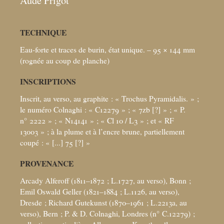
Aude Prigot
TECHNIQUE
Eau-forte et traces de burin, état unique. – 95 × 144
mm
(rognée au coup de planche)
INSCRIPTIONS
Inscrit, au verso, au graphite : «
Trochus Pyramidalis.
»
;
le numéro Colnaghi : «
C12279
»
; «
7zb [?]
»
; «
P.
n° 2222
»
; «
N14141
»
; «
Cl 10 / L3
»
; et «
RF
13003
»
; à la plume et à l’encre brune, partiellement
coupé : «
[...] 75 [?]
»
PROVENANCE
Arcady Alferoff (1811–1872
; L.1727, au verso), Bonn
;
Emil Oswald Geller (1821–1884
; L.1126, au verso),
Dresde
; Richard Gutekunst (1870–1961
; L.2213a, au
verso), Bern
; P. & D. Colnaghi, Londres (n° C.12279)
;