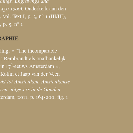
hings, Engravings and
1450-1700)
, Ouderkerk aan den
 vol. Text I, p. 3, n° 1 (III/III),
, p. 5, n° 1
RAPHIE
ding, «
“The incomparable
: Rembrandt als onafhankelijk
e
in 17
-eeuws Amsterdam
»,
Kolfin et Jaap van der Veen
ukt tot Amsterdam. Amsterdamse
 en -uitgevers in de Gouden
erdam, 2011, p. 164-200, fig. 1