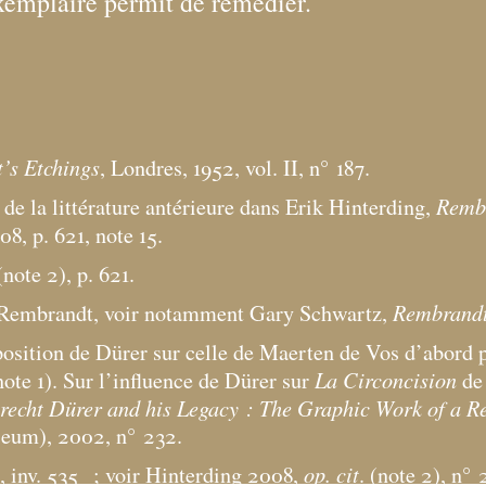
exemplaire permit de remédier.
’s Etchings
, Londres, 1952, vol. II, n° 187.
Rembr
é de la littérature antérieure dans Erik Hinterding,
08, p. 621, note 15.
note 2), p. 621.
Rembrand
de Rembrandt, voir notamment Gary Schwartz,
position de Dürer sur celle de Maerten de Vos d’abord 
La Circoncision
(note 1). Sur l’influence de Dürer sur
de 
recht Dürer and his Legacy : The Graphic Work of a Re
seum), 2002, n° 232.
op. cit
 inv. 535
; voir Hinterding 2008,
. (note 2), n° 