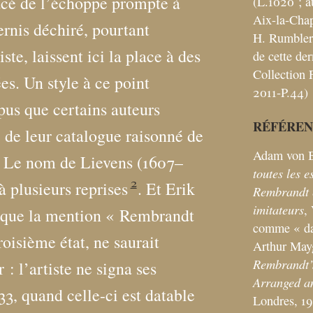
racé de l’échoppe prompte à
(L.1020
; a
Aix-la-Chap
rnis déchiré, pourtant
H. Rumbler,
te, laissent ici la place à des
de cette de
Collection F
es. Un style à ce point
2011-P.44)
rpus que certains auteurs
RÉFÉREN
e de leur catalogue raisonné de
Adam von B
. Le nom de Lievens (1607–
toutes les 
2
 plusieurs reprises
. Et Erik
Rembrandt e
imitateurs
,
 que la mention «
Rembrandt
comme «
d
roisième état, ne saurait
Arthur May
Rembrandt’s
: l’artiste ne signa ses
Arranged an
33, quand celle-ci est datable
Londres, 19