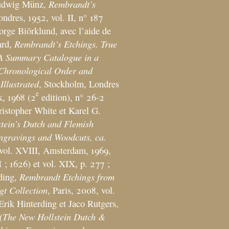
Rembrandt’s
udwig Münz,
ondres, 1952, vol. II, n° 187
orge Biörklund, avec l’aide de
Rembrandt’s Etchings. True
ard,
 A Summary Catalogue in a
 Chronological Order and
Illustrated
, Stockholm, Londres
e
, 1968 (2
edition), n° 26-2
ristopher White et Karel G.
stein’s Dutch and Flemish
ngravings and Woodcuts, ca.
 vol. XVIII, Amsterdam, 1969,
I
; 1626) et vol. XIX, p. 277
;
Rembrandt Etchings from
ding,
gt Collection
, Paris, 2008, vol.
 Erik Hinterding et Jaco Rutgers,
(The New Hollstein Dutch &