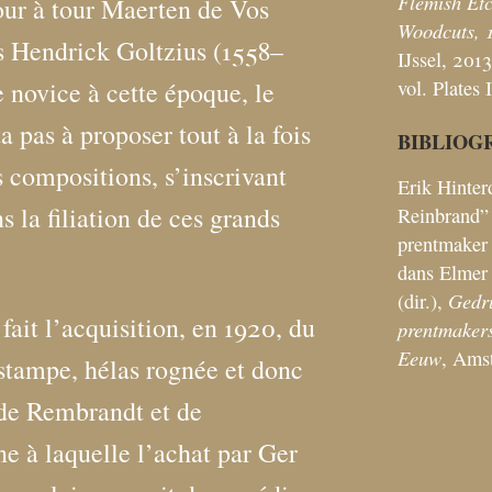
Flemish Etc
tour à tour Maerten de Vos
Woodcuts, 
s Hendrick Goltzius (1558–
IJssel, 2013,
vol. Plates I
 novice à cette époque, le
 pas à proposer tout à la fois
BIBLIOG
s compositions, s’inscrivant
Erik Hinter
s la filiation de ces grands
Reinbrand” 
prentmaker 
dans Elmer 
Gedr
(dir.),
 fait l’acquisition, en 1920, du
prentmakers
Eeuw
, Amst
estampe, hélas rognée et donc
de Rembrandt et de
ne à laquelle l’achat par Ger