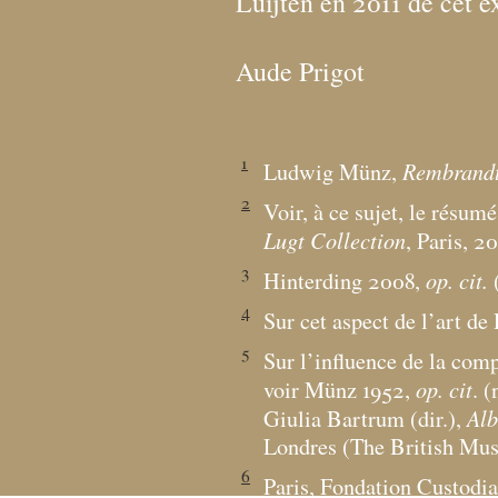
Luijten en 2011 de cet 
Aude Prigot
1
Rembrandt
Ludwig Münz,
2
Voir, à ce sujet, le résum
Lugt Collection
, Paris, 20
3
op. cit.
Hinterding 2008,
(
4
Sur cet aspect de l’art 
5
Sur l’influence de la com
op. cit
voir Münz 1952,
. 
Alb
Giulia Bartrum (dir.),
Londres (The British Mu
6
Paris, Fondation Custodia,