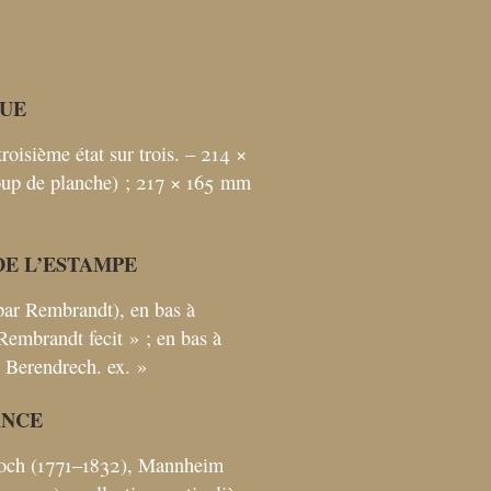
UE
 troisième état sur trois. – 214 ×
up de planche)
; 217 × 165
mm
DE L’ESTAMPE
par Rembrandt), en bas à
Rembrandt fecit
»
; en bas à
. Berendrech. ex.
»
ANCE
Koch (1771–1832), Mannheim