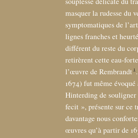
souplesse délicate du t
masquer la rudesse du ve
symptomatiques de l’artis
lignes franches et heurté
différent du reste du co
retirèrent cette eau-fort
1
l’œuvre de Rembrandt
1674) fut même évoqué à
Hinterding de souligner
fecit
», présente sur ce t
davantage nous conforter 
œuvres qu’à partir de 16