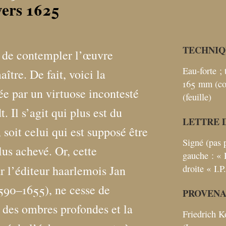
vers 1625
TECHNIQ
t de contempler l’œuvre
Eau-forte
;
ître. De fait, voici la
165
mm (co
e par un virtuose incontesté
(feuille)
 Il s’agit qui plus est du
LETTRE 
, soit celui qui est supposé être
Signé (pas 
plus achevé. Or, cette
gauche : «
droite «
I.P
ar l’éditeur haarlemois Jan
1590–1655), ne cesse de
PROVEN
 des ombres profondes et la
Friedrich 