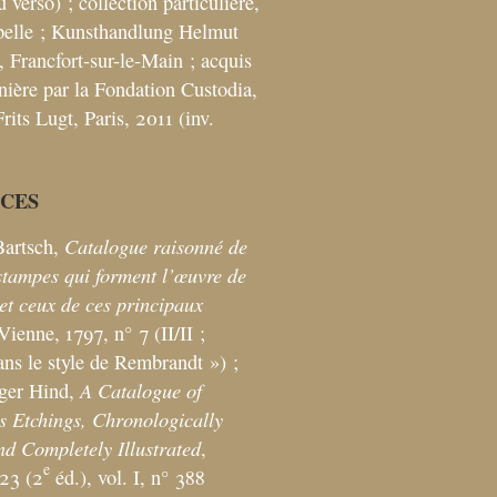
u verso)
; collection particulière,
elle
; Kunsthandlung Helmut
 Francfort-sur-le-Main
; acquis
rnière par la Fondation Custodia,
rits Lugt, Paris, 2011 (inv.
CES
Catalogue raisonné de
artsch,
estampes qui forment l’œuvre de
t ceux de ces principaux
 Vienne, 1797, n° 7 (II/II
;
ans le style de Rembrandt
»)
;
A Catalogue of
ger Hind,
 Etchings, Chronologically
d Completely Illustrated
,
e
23 (2
éd.), vol. I, n° 388