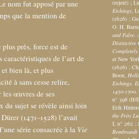
(rejeté)
; L
 Le nom fut apposé par une
Etchings
, L
mps que la mention de
(1626)
; Ge
O. H. Barn
and False.
Distinctive
 plus près, force est de
Completely 
 caractéristiques de l’art de
et New York
(1626)
; Ch
et bien là, et plus
Holl
Boon,
ité à sans cesse relire,
Etchings, E
1450-1700
,
r les œuvres de ses
n° 398 (II/I
x du sujet se révèle ainsi loin
Erik Hinter
the Frits Lu
 Dürer (1471–1528) l’avait
I, n° 262
;
Vie
 d’une série consacrée à la
Rembrandt 