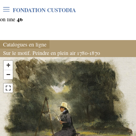
Warning
: Undefined array key "var_mode" in
FONDATION CUSTODIA
/home/clients/06cf3fb6db0bf3383064f508e4e3b220/sites/
46
on line
Catalogues en ligne
Sur le motif. Peindre en plein air 1780-1870
+
−