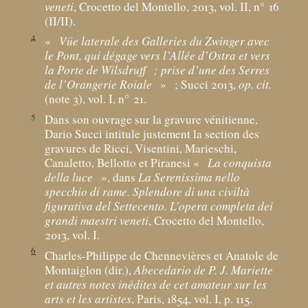
veneti
, Crocetto del Montello, 2013, vol. II, n° 16
(II/II).
4
«
Vüe laterale des Galleries du Zwinger avec
le Pont, qui dégage vers l’Allée d’Ostra et vers
la Porte de Wilsdruff
; prise d’une des Serres
de l’Orangerie Roiale
»
; Succi 2013,
op. cit.
(note 3), vol. I, n° 21.
5
Dans son ouvrage sur la gravure vénitienne,
Dario Succi intitule justement la section des
gravures de Ricci, Visentini, Marieschi,
Canaletto, Bellotto et Piranesi «
La conquista
della luce
», dans
La Serenissima nello
specchio di rame. Splendore di una civiltà
figurativa del Settecento. L’opera completa dei
grandi maestri veneti
, Crocetto del Montello,
2013, vol. I.
6
Charles-Philippe de Chennevières et Anatole de
Montaiglon (dir.),
Abecedario de P. J. Mariette
et autres notes inédites de cet amateur sur les
arts et les artistes
, Paris, 1854, vol. I, p. 115.