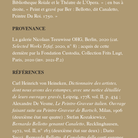
Bibliotheque Roïale et le Théatre de L’Opera.
»
; en bas à
droite, «
Peint et gravé par Ber : Bellotto, dit Canaletto,
Peintre Du Roi. 1750.
»
PROVENANCE
La galerie Nicolaas Teeuwisse OHG, Berlin, 2020 (cat.
Selected Works Tefaf
, 2020, n° 8)
; acquis de cette
dernière par la Fondation Custodia, Collection Frits Lugt,
Paris, 2020 (inv. 2021-P.2)
RÉFÉRENCES
Carl Heinrich von Heineken,
Dictionnaire des artistes,
dont nous avons des estampes, avec une notice détaillée
de leurs ouvrages gravés
, Leipzig, 1778, vol. II, p. 434
;
Alexandre De Vesme,
Le Peintre-Graveur italien. Ouvrage
faisant suite au Peintre-Graveur de Bartsch
, Milan, 1906
(deuxième état sur quatre)
; Stefan Kozakiewicz,
Bernardo Bellotto genannt Canaletto
, Recklinghausen,
1972, vol. II, n° 163 (deuxième état sur deux)
; Dario
Succi,
Bernardo Bellotto, il Canaletto delle corti europee
,