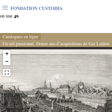
Warning
: Undefined array key "var_mode" in
FONDATION CUSTODIA
/home/clients/06cf3fb6db0bf3383064f508e4e3b220/sites/
46
on line
Catalogues en ligne
Un œil passionné. Douze ans d’acquisitions de Ger Luijten
+
−