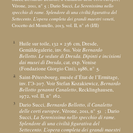
Vérone, 2011, n° 5
; Dario Succi,
La Serenissima nello
specchio di rame. Splendore di una civiltà figurativa del
Settecento. L’opera completa dei grandi maestri veneti
,
Crocetto del Montello, 2013, vol. II, n° 16 (I/II)
1
Huile sur toile, 132 × 236
cm, Dresde,
Gemäldegalerie, inv. 611. Voir
Bernardo
Bellotto. Le vedute di Dresda. Dipinti e incisioni
dai musei di Dresda
, cat. exp. Venise
(Fondazione Giorgio Cini), 1986, n° 5.
2
Saint-Pétersbourg, musée d’État de l’Ermitage,
inv. ГЭ-207. Voir Stefan Kozakiewicz,
Bernardo
Bellotto genannt Canaletto
, Recklinghausen,
1972, vol. II, n° 162.
3
Dario Succi,
Bernardo Bellotto, il Canaletto
delle corti europee
, Vérone, 2011, n° 51
; Dario
Succi,
La Serenissima nello specchio di rame.
Splendore di una civiltà figurativa del
Settecento. L’opera completa dei grandi maestri