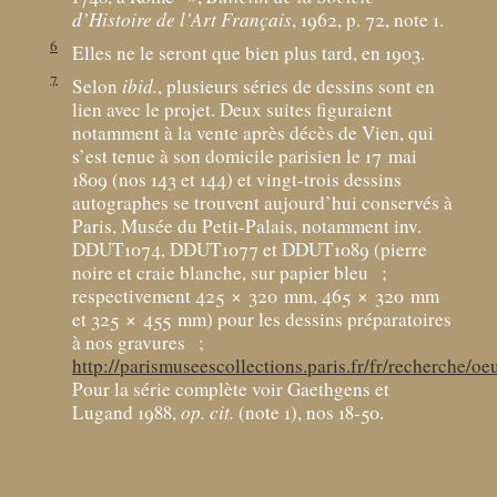
d’Histoire de l’Art Français
, 1962, p. 72, note 1.
6
Elles ne le seront que bien plus tard, en 1903.
7
Selon
ibid.
, plusieurs séries de dessins sont en
lien avec le projet. Deux suites figuraient
notamment à la vente après décès de Vien, qui
s’est tenue à son domicile parisien le 17
mai
1809 (nos 143 et 144) et vingt-trois dessins
autographes se trouvent aujourd’hui conservés à
Paris, Musée du Petit-Palais, notamment inv.
DDUT1074, DDUT1077 et DDUT1089 (pierre
noire et craie blanche, sur papier bleu
;
respectivement 425 × 320
mm, 465 × 320
mm
et 325 × 455
mm) pour les dessins préparatoires
à nos gravures
;
http://parismuseescollections.paris.fr/fr/recherche/o
Pour la série complète voir Gaethgens et
Lugand 1988,
op. cit.
(note 1), nos 18-50.