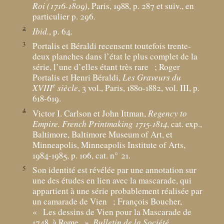
Roi (1716-1809)
, Paris, 1988, p. 287 et suiv., en
particulier p. 296.
2
Ibid.
, p. 64.
3
Portalis et Béraldi recensent toutefois trente-
deux planches dans l’état le plus complet de la
série, l’une d’elles étant très rare
; Roger
Portalis et Henri Béraldi,
Les Graveurs du
e
XVIII
siècle
, 3 vol., Paris, 1880-1882, vol. III, p.
618-619.
4
Victor I. Carlson et John Ittman,
Regency to
Empire. French Printmaking 1715-1814
, cat. exp.,
Baltimore, Baltimore Museum of Art, et
Minneapolis, Minneapolis Institute of Arts,
1984-1985, p. 106, cat. n° 21.
5
Son identité est révélée par une annotation sur
une des études en lien avec la mascarade, qui
appartient à une série probablement réalisée par
un camarade de Vien
; François Boucher,
«
Les dessins de Vien pour la Mascarade de
1748, à Rome
»,
Bulletin de la Société