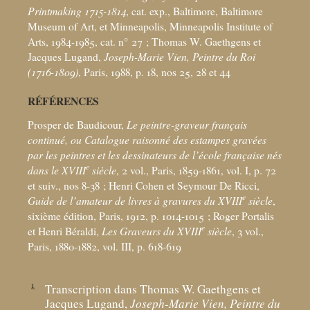
Printmaking 1715-1814
, cat. exp., Baltimore, Baltimore
Museum of Art, et Minneapolis, Minneapolis Institute of
Arts, 1984-1985, cat. n° 27
; Thomas W. Gaethgens et
Jacques Lugand,
Joseph-Marie Vien, Peintre du Roi
(1716-1809)
, Paris, 1988, p. 18, nos 25, 28 et 44
RÉFÉRENCES
Prosper de Baudicour,
Le peintre-graveur français
continué, ou Catalogue raisonné des estampes gravées
par les peintres et les dessinateurs de l’école française nés
e
dans le XVIII
siècle
, 2 vol., Paris, 1859-1861, vol. I, p. 72
et suiv., nos 8-38
; Henri Cohen et Seymour De Ricci,
e
Guide de l’amateur de livres à gravures du XVIII
siècle
,
sixième édition, Paris, 1912, p. 1014-1015
; Roger Portalis
e
et Henri Béraldi,
Les Graveurs du XVIII
siècle
, 3 vol.,
Paris, 1880-1882, vol. III, p. 618-619
1
Transcription dans Thomas W. Gaethgens et
Jacques Lugand,
Joseph-Marie Vien, Peintre du