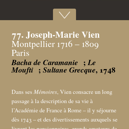
77. Joseph-Marie Vien
Montpellier 1716 – 1809
Paris
;
Bacha de Caramanie
Le
;
, 1748
Moufti
Sultane Grecque
Mémoires
Dans ses
, Vien consacre un long
passage à la description de sa vie à
l’Académie de France à Rome – il y séjourne
dès 1743 – et des divertissements auxquels se
livrent les pensionnaires, grands amateurs de