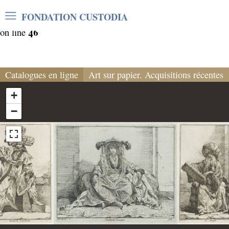
Warning
: Undefined array key "var_mode" in
FONDATION CUSTODIA
/home/clients/06cf3fb6db0bf3383064f508e4e3b220/sites/
46
on line
Catalogues en ligne
Art sur papier. Acquisitions récentes
+
−