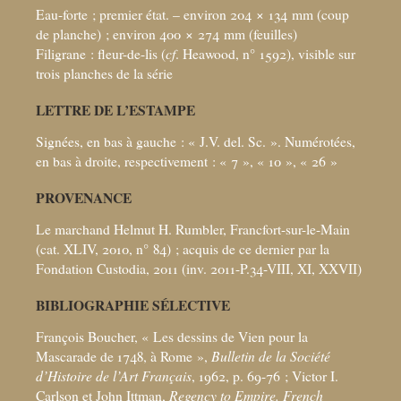
Eau-forte
; premier état. – environ 204 × 134
mm (coup
de planche)
; environ 400 × 274
mm (feuilles)
Filigrane : fleur-de-lis (
cf
. Heawood, n° 1592), visible sur
trois planches de la série
LETTRE DE L’ESTAMPE
Signées, en bas à gauche : «
J.V. del. Sc.
». Numérotées,
en bas à droite, respectivement : «
7
», «
10
», «
26
»
PROVENANCE
Le marchand Helmut H. Rumbler, Francfort-sur-le-Main
(cat. XLIV, 2010, n° 84)
; acquis de ce dernier par la
Fondation Custodia, 2011 (inv. 2011-P.34-VIII, XI, XXVII)
BIBLIOGRAPHIE SÉLECTIVE
François Boucher, «
Les dessins de Vien pour la
Mascarade de 1748, à Rome
»,
Bulletin de la Société
d’Histoire de l’Art Français
, 1962, p. 69-76
; Victor I.
Carlson et John Ittman,
Regency to Empire. French