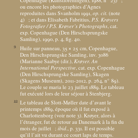
Copenhague (Kunstforeningen), 1988, n° 23)
;
ou encore les photographies d’Agnes
reproduites dans Svanholm 1991,
op. cit.
(note
4)
; et dans Elisabeth Fabritius,
P.S. Krøyers
Fotografier / P.S. Krøyer’s Photographs
, cat.
exp. Copenhague (Den Hirschsprungske
Samling), 1990, p. 4, fig. 40.
9
Huile sur panneau, 35 × 25
cm, Copenhague,
Den Hirschsprungske Samling, inv. 3086
(Marianne Saabye (dir.),
Krøyer. An
International Perspective
, cat. exp. Copenhague
(Den Hirschsprungske Samling), Skagen
(Skagens Museum), 2011-2012, p. 264, n° 89).
Le couple se maria le 23 juillet 1889. Le tableau
fut exécuté lors de leur séjour à Stenbjerg.
10
Le tableau de Slott-Møller date d’avant le
printemps 1889, époque où il fut exposé à
Charlottenborg (voir note 3). Krøyer, alors à
l’étranger, fut de retour au Danemark à la fin du
mois de juillet
;
ibid
., p. 331. Il est possible
qu’il l’ait vu durant ce court laps de temps.