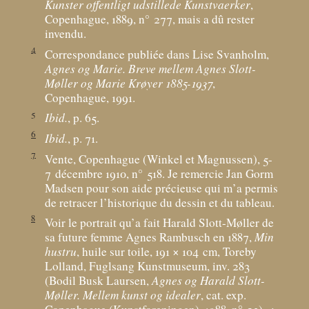
Kunster offentligt udstillede Kunstvaerker
,
Copenhague, 1889, n° 277, mais a dû rester
invendu.
4
Correspondance publiée dans Lise Svanholm,
Agnes og Marie. Breve mellem Agnes Slott-
Møller og Marie Krøyer 1885-1937
,
Copenhague, 1991.
5
Ibid.
, p. 65.
6
Ibid.
, p. 71.
7
Vente, Copenhague (Winkel et Magnussen), 5-
7 décembre 1910, n° 518. Je remercie Jan Gorm
Madsen pour son aide précieuse qui m’a permis
de retracer l’historique du dessin et du tableau.
8
Voir le portrait qu’a fait Harald Slott-Møller de
sa future femme Agnes Rambusch en 1887,
Min
hustru
, huile sur toile, 191 × 104
cm, Toreby
Lolland, Fuglsang Kunstmuseum, inv. 283
(Bodil Busk Laursen,
Agnes og Harald Slott-
Møller. Mellem kunst og idealer
, cat. exp.