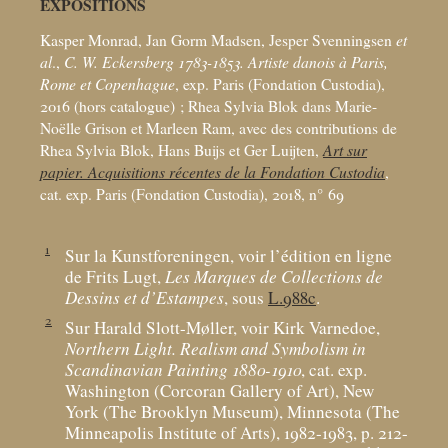
EXPOSITIONS
Kasper Monrad, Jan Gorm Madsen, Jesper Svenningsen
et
al
.,
C. W. Eckersberg 1783-1853. Artiste danois à Paris,
Rome et Copenhague
, exp. Paris (Fondation Custodia),
2016 (hors catalogue)
; Rhea Sylvia Blok dans Marie-
Noëlle Grison et Marleen Ram, avec des contributions de
Rhea Sylvia Blok, Hans Buijs et Ger Luijten,
Art sur
papier. Acquisitions récentes de la Fondation Custodia
,
cat. exp. Paris (Fondation Custodia), 2018, n° 69
1
Sur la Kunstforeningen, voir l’édition en ligne
de Frits Lugt,
Les Marques de Collections de
Dessins et d’Estampes
, sous
L.988c
.
2
Sur Harald Slott-Møller, voir Kirk Varnedoe,
Northern Light. Realism and Symbolism in
Scandinavian Painting 1880-1910
, cat. exp.
Washington (Corcoran Gallery of Art), New
York (The Brooklyn Museum), Minnesota (The
Minneapolis Institute of Arts), 1982-1983, p. 212-