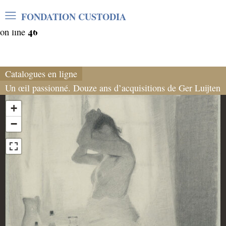
Warning
: Undefined array key "var_mode" in
FONDATION CUSTODIA
/home/clients/06cf3fb6db0bf3383064f508e4e3b220/sites/
46
on line
Catalogues en ligne
Un œil passionné. Douze ans d’acquisitions de Ger Luijten
+
−