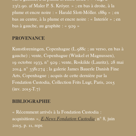
23/2.90. af Maler P. S. Króyer.
»
; en bas à droite, à la
plume et encre noire : «
Harald Slott-Móller. 1889
»
; en
bas au centre, à la plume et encre noire : «
Interiór
»
; en
bas à gauche, au graphite : «
929
»
PROVENANCE
Kunstforeningen, Copenhague (L.988c
; au verso, en bas à
gauche)
; vente, Copenhague (Winkel et Magnussen),
19 octobre 1933, n° 929
; vente, Roskilde (Lauritz), 28
mai
2014, n° 3381274
; la galerie James Bauerle Danish Fine
Arts, Copenhague
; acquis de cette dernière par la
Fondation Custodia, Collection Frits Lugt, Paris, 2015
(inv. 2015-T.7)
BIBLIOGRAPHIE
«
Récemment arrivés à la Fondation Custodia :
acquisitions
»,
E-News Fondation Custodia
, n° 8, juin
2015, p. 11, repr.