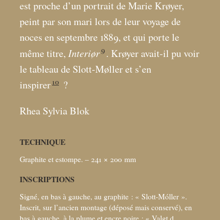
est proche d’un portrait de Marie Krøyer,
peint par son mari lors de leur voyage de
noces en septembre 1889, et qui porte le
9
Interiør
même titre,
. Krøyer avait-il pu voir
le tableau de Slott-Møller et s’en
10
inspirer
?
Rhea Sylvia Blok
TECHNIQUE
Graphite et estompe. – 241 × 200
mm
INSCRIPTIONS
Signé, en bas à gauche, au graphite : «
Slott-Móller
».
Inscrit, sur l’ancien montage (déposé mais conservé), en
bas à gauche, à la plume et encre noire : «
Valgt d