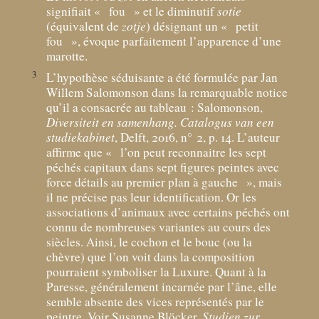
signifiait «
fou
» et le diminutif
sotie
(équivalent de
zotje
) désignant un «
petit
fou
», évoque parfaitement l’apparence d’une
marotte.
3
L’hypothèse séduisante a été formulée par Jan
Willem Salomonson dans la remarquable notice
qu’il a consacrée au tableau : Salomonson,
Diversiteit en samenhang. Catalogus van een
studiekabinet
, Delft, 2016, n° 2, p. 14. L’auteur
affirme que «
l’on peut reconnaitre les sept
péchés capitaux dans sept figures peintes avec
force détails au premier plan à gauche
», mais
il ne précise pas leur identification. Or les
associations d’animaux avec certains péchés ont
connu de nombreuses variantes au cours des
siècles. Ainsi, le cochon et le bouc (ou la
chèvre) que l’on voit dans la composition
pourraient symboliser la Luxure. Quant à la
Paresse, généralement incarnée par l’âne, elle
semble absente des vices représentés par le
peintre. Voir Susanne Blöcker,
Studien zur