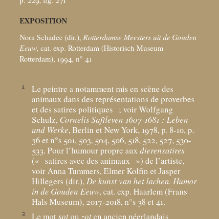
EXPOSITION
Nora Schadee (dir.),
Rotterdamse Meesters uit de Gouden
Eeuw
, cat. exp. Rotterdam (Historisch Museum
Rotterdam), 1994, n° 41
1
Le peintre a notamment mis en scène des
animaux dans des représentations de proverbes
et des satires politiques
; voir Wolfgang
Schulz,
Cornelis Saftleven 1607-1681 : Leben
und Werke
, Berlin et New York, 1978, p. 8-10, p.
36 et n°s 501, 503, 504, 506, 518, 522, 527, 530-
533. Pour l’humour propre aux
dierensatires
(«
satires avec des animaux
») de l’artiste,
voir Anna Tummers, Elmer Kolfin et Jasper
Hillegers (dir.),
De kunst van het lachen. Humor
in de Gouden Eeuw
, cat. exp. Haarlem (Frans
Hals Museum), 2017-2018, n°s 38 et 41.
2
Le mot
sot
ou
zot
en ancien néerlandais