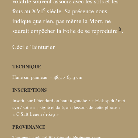
volatile souvent associé avec les sots et les
e
fous au XVI
siècle. Sa présence nous
indique que rien, pas même la Mort, ne
6
saurait empêcher la Folie de se reproduire
.
Cécile Tainturier
TECHNIQUE
Huile sur panneau. – 48,3 × 63,3
cm
INSCRIPTIONS
Inscrit, sur l’étendard en haut à gauche : «
Elck spelt / met
syn / sotie
»
; signé et daté, au-dessous de cette phrase :
«
C.Saft Leuen / 1629
»
PROVENANCE
Thomas Lamb Jolliffe, Grande-Bretagne
; par