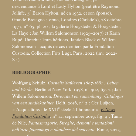
descendance à Lord et Lady Hylton (peut-être Raymond
e
Jolliffe, 5
Baron Hylton, né en 1932, et son épouse),
Grande-Bretagne
; vente, Londres (Christie’s), 28 octobre
1977, n° 65, pl. 20
; la galerie Hoogsteder & Hoogsteder,
La Haye
; Jan Willem Salomonson (1925–2017) et Karin
Rupé, Utrecht
; leurs héritiers, Jantien Black et Willem
Salomonson
; acquis de ces derniers par la Fondation
Custodia, Collection Frits Lugt, Paris, 2022 (inv. 2022-
S.1)
BIBLIOGRAPHIE
Wolfgang Schulz,
Cornelis Saftleven 1607-1681 : Leben
und Werke
, Berlin et New York, 1978, n° 502, fig. 2
; Jan
Willem Salomonson,
Diversiteit en samenhang. Catalogus
van een studiekabinet
, Delft, 2016, n° 2
; Ger Luijten,
e
«
Acquisitions : le XVII
siècle à l’honneur
»,
E-News
Fondation Custodia
, n° 12, septembre 2019, fig. 9
; Tania
de Nile,
Fantasmagorie. Streghe, demoni e tentazioni
nell’arte fiamminga e olandese del seicento
, Rome, 2023,
p. 229, fig. 271