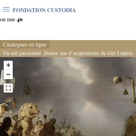
Warning
: Undefined array key "var_mode" in
FONDATION CUSTODIA
/home/clients/06cf3fb6db0bf3383064f508e4e3b220/sites/
46
on line
Catalogues en ligne
Un œil passionné. Douze ans d’acquisitions de Ger Luijten
+
−