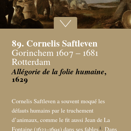
89. Cornelis Saftleven
Gorinchem 1607 – 1681
Rotterdam
,
Allégorie de la folie humaine
1629
Cornelis Saftleven a souvent moqué les
défauts humains par le truchement
d’animaux, comme le fit aussi Jean de La
1
Fontaine (1621–1695) dans ses fables
. Dans