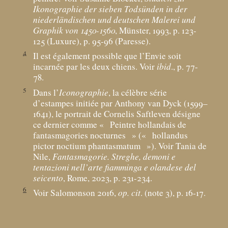
Ikonographie der sieben Todsünden in der
niederländischen und deutschen Malerei und
Graphik von 1450-1560
, Münster, 1993, p. 123-
125 (Luxure), p. 95-96 (Paresse).
4
Il est également possible que l’Envie soit
incarnée par les deux chiens. Voir
ibid
., p. 77-
78.
5
Dans l’
Iconographie
, la célèbre série
d’estampes initiée par Anthony van Dyck (1599–
1641), le portrait de Cornelis Saftleven désigne
ce dernier comme «
Peintre hollandais de
fantasmagories nocturnes
» («
hollandus
pictor noctium phantasmatum
»). Voir Tania de
Nile,
Fantasmagorie. Streghe, demoni e
tentazioni nell’arte fiamminga e olandese del
seicento
, Rome, 2023, p. 231-234.
6
Voir Salomonson 2016,
op. cit
. (note 3), p. 16-17.