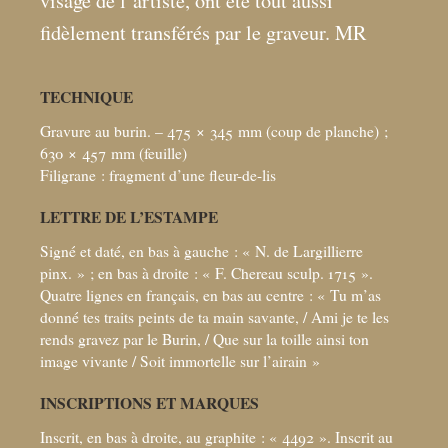
visage de l’artiste, ont été tout aussi
fidèlement transférés par le graveur. MR
TECHNIQUE
Gravure au burin. – 475 × 345
mm (coup de planche)
;
630 × 457
mm (feuille)
Filigrane : fragment d’une fleur-de-lis
LETTRE DE L’ESTAMPE
Signé et daté, en bas à gauche : «
N. de Largillierre
pinx.
»
; en bas à droite : «
F. Chereau sculp. 1715
».
Quatre lignes en français, en bas au centre : «
Tu m’as
donné tes traits peints de ta main savante, / Ami je te les
rends gravez par le Burin, / Que sur la toille ainsi ton
image vivante / Soit immortelle sur l’airain
»
INSCRIPTIONS ET MARQUES
Inscrit, en bas à droite, au graphite : «
4492
». Inscrit au