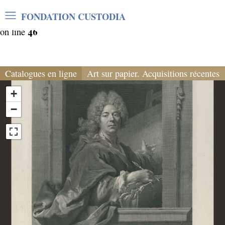
Warning
: Undefined array key "var_mode" in
FONDATION CUSTODIA
/home/clients/06cf3fb6db0bf3383064f508e4e3b220/sites/
46
on line
Catalogues en ligne
Art sur papier. Acquisitions récentes
+
−