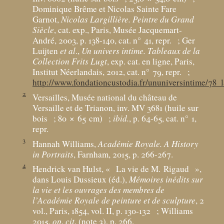
Dominique Brême et Nicolas Sainte Fare
Garnot,
Nicolas Largillière. Peintre du Grand
Siècle
, cat. exp., Paris, Musée Jacquemart-
André, 2003, p. 138-140, cat. n° 41, repr.
; Ger
Luijten
et al
.,
Un univers intime. Tableaux de la
Collection Frits Lugt
, exp. cat. en ligne, Paris,
Institut Néerlandais, 2012, cat. n° 79, repr.
;
http://www.fondationcustodia.fr/ununiversintime/78_
2
Versailles, Musée national du château de
Versaille et de Trianon, inv. MV 3681 (huile sur
bois
; 80 × 65
cm)
;
ibid.
, p. 64-65, cat. n° 1,
repr.
3
Hannah Williams,
Académie Royale. A History
in Portraits
, Farnham, 2015, p. 266-267.
4
Hendrick van Hulst, «
La vie de M. Rigaud
»,
dans Louis Dussieux (éd.),
Mémoires inédits sur
la vie et les ouvrages des membres de
l’Académie Royale de peinture et de sculpture
, 2
vol., Paris, 1854, vol. II, p. 130-132
; Williams
2015,
op
.
cit
. (note 3), p. 266.