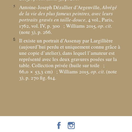
5
Antoine-Joseph Dézallier d’Argenville,
Abrégé
de la vie des plus fameux peintres, avec leurs
portraits gravés en taille-douce
, 4 vol., Paris,
1762, vol. IV, p. 300
; Williams 2015,
op
.
cit
.
(note 3), p. 266.
6
Il existe un portrait d’Assenay par Largillière
(aujourd’hui perdu et uniquement connu grâce à
une copie d’atelier), dans lequel l’amateur est
représenté avec les deux gravures posées sur la
table. Collection privée (huile sur toile
;
66,0 × 53,3
cm)
; Williams 2015,
op
.
cit
. (note
3), p. 270 fig. 614.