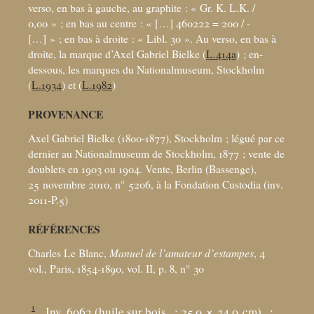
verso, en bas à gauche, au graphite : «
Gr. K. L.K. /
0,00
»
; en bas au centre : «
[…] 460222 = 200 / -
[…]
»
; en bas à droite : «
Libl. 30
». Au verso, en bas à
droite, la marque d’Axel Gabriel Bielke (
L.414a
)
; en-
dessous, les marques du Nationalmuseum, Stockholm
(
L.1934
) et (
L.1982
)
PROVENANCE
Axel Gabriel Bielke (1800-1877), Stockholm
; légué par ce
dernier au Nationalmuseum de Stockholm, 1877
; vente de
doublets en 1903 ou 1904. Vente, Berlin (Bassenge),
25 novembre 2010, n° 5206, à la Fondation Custodia (inv.
2011-P.5)
RÉFÉRENCES
Charles Le Blanc,
Manuel de l’amateur d’estampes
, 4
vol., Paris, 1854-1890, vol. II, p. 8, n° 30
1
Inv. 6062 (huile sur bois
; 25,0 × 34,0
cm)
;