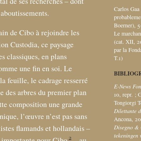
al de ses recherches – dont
Carlos Gaa
s aboutissements.
probablemen
Boerner), 5
in de Cibo à rejoindre les
Le marchand
(cat. XII, 2
ion Custodia, ce paysage
par la Fond
es classiques, en plans
T.1)
comme une fin en soi. Le
BIBLIOG
a feuille, le cadrage resserré
E-News Fon
gne des arbres du premier plan
10, repr.
; 
Tongiorgi 
tte composition une grande
Dilettante d
hnique, l’œuvre n’est pas sans
Ancona, 20
Disegno & C
tistes flamands et hollandais –
tekeningen 
2
n importante pour Cibo
– au