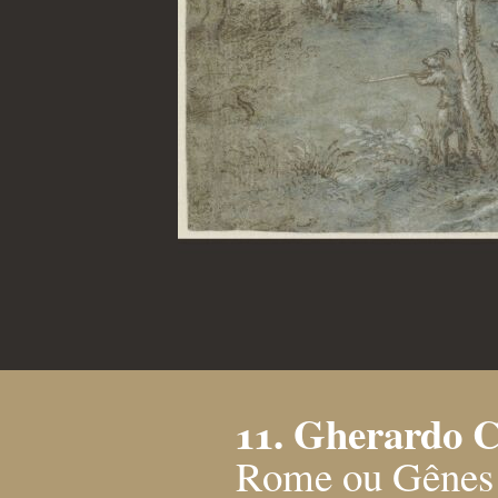
11. Gherardo 
Rome ou Gênes 