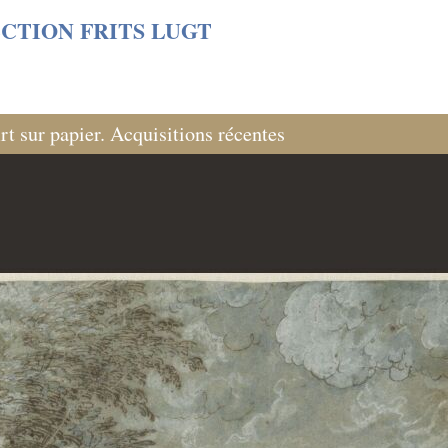
s/06cf3fb6db0bf3383064f508e4e3b220/sites/fondationcust
CTION FRITS LUGT
rt sur papier. Acquisitions récentes