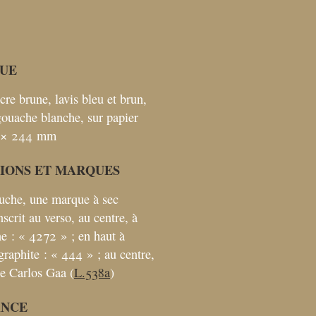
UE
cre brune, lavis bleu et brun,
gouache blanche, sur papier
 × 244
mm
TIONS ET MARQUES
uche, une marque à sec
Inscrit au verso, au centre, à
e : «
4272
»
; en haut à
graphite : «
444
»
; au centre,
e Carlos Gaa (
L.538a
)
ANCE