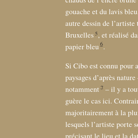
gouache et du lavis ble
autre dessin de l’artiste
5
Bruxelles
, et réalisé 
6
papier bleu
.
Si Cibo est connu pour 
paysages d’après nature 
7
notamment
– il y a tou
guère le cas ici. Contra
majoritairement à la plu
lesquels l’artiste porte 
précisant le lieu et la da