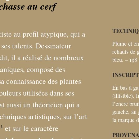
chasse au cerf
TECHNIQ
iste au profil atypique, qui a
Plume et en
ses talents. Dessinateur
rehauts de 
dit, il a réalisé de nombreux
bleu. – 198
taniques, composé des
INSCRIP
 sa connaissance des plantes
En bas à ga
ouleurs utilisées dans ses
(illisible). 
st aussi un théoricien qui a
l’encre brun
gauche, au 
chniques artistiques, sur l’art
la marque d
1
et sur le caractère
PROVEN