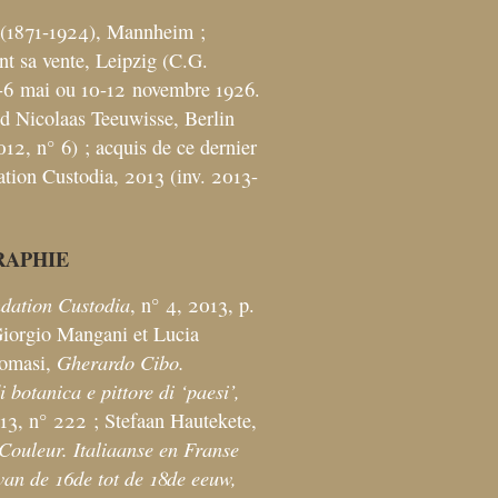
 (1871-1924), Mannheim
;
t sa vente, Leipzig (C.G.
-6
mai ou 10-12 novembre 1926.
 Nicolaas Teeuwisse, Berlin
012, n° 6)
; acquis de ce dernier
ation Custodia, 2013 (inv. 2013-
RAPHIE
dation Custodia
, n° 4, 2013, p.
Giorgio Mangani et Lucia
Gherardo Cibo.
Tomasi,
i botanica e pittore di ‘paesi’,
13, n° 222
; Stefaan Hautekete,
ouleur. Italiaanse en Franse
van de 16de tot de 18de eeuw,