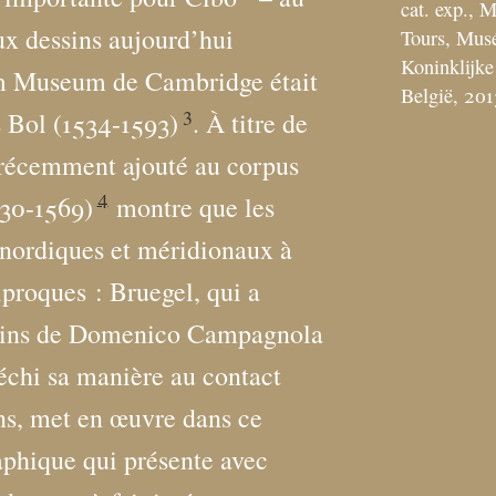
cat. exp., 
ux dessins aujourd’hui
Tours, Musé
Koninklijk
am Museum de Cambridge était
België, 2013
3
s Bol (1534-1593)
. À titre de
 récemment ajouté au corpus
4
/30-1569)
montre que les
s nordiques et méridionaux à
iproques : Bruegel, qui a
essins de Domenico Campagnola
échi sa manière au contact
ens, met en œuvre dans ce
aphique qui présente avec