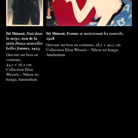
Itō Shinsui,
Itō Shinsui,
,
Nuit dans
Femme se noircissant les sourcils
, issu de la
1928
la neige
série
Douze nouvelles
Gravure sur bois en couleurs, 28,2 × 40,2
cm
, 1923
belles femmes
Collection Elise Wessels – Nihon no hanga,
Gravure sur bois en
Amsterdam
couleurs,
43,2 × 26,2
cm
Collection Elise
Wessels – Nihon no
hanga, Amsterdam