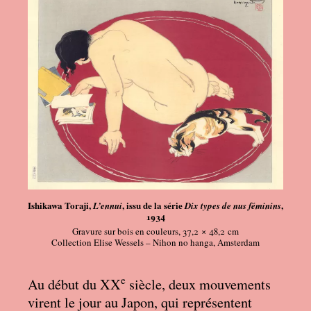
Ishikawa Toraji,
, issu de la série
,
L’ennui
Dix types de nus féminins
1934
Gravure sur bois en couleurs, 37,2 × 48,2
cm
Collection Elise Wessels – Nihon no hanga, Amsterdam
e
Au début du XX
siècle, deux mouvements
virent le jour au Japon, qui représentent