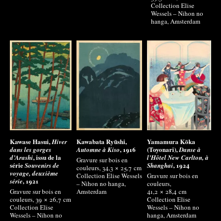
Collection Elise
Wessels – Nihon no
hanga, Amsterdam
Kawase Hasui,
Kawabata Ryūshi,
Yamamura Kōka
Hiver
, 1916
(Toyonari),
dans les gorges
Automne à Kiso
Danse à
, issu de la
d’Arashi
l’Hôtel New Carlton, à
Gravure sur bois en
série
, 1924
Souvenirs de
Shanghai
couleurs, 34,3 × 25,7
cm
voyage, deuxième
Collection Elise Wessels
Gravure sur bois en
, 1921
série
– Nihon no hanga,
couleurs,
Gravure sur bois en
Amsterdam
41,2 × 28,4
cm
couleurs, 39 × 26,7
cm
Collection Elise
Collection Elise
Wessels – Nihon no
Wessels – Nihon no
hanga, Amsterdam