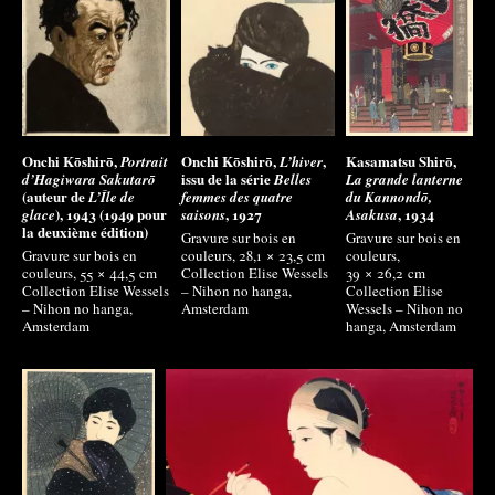
Onchi Kōshirō,
Onchi Kōshirō,
,
Kasamatsu Shirō,
Portrait
L’hiver
issu de la série
d’Hagiwara Sakutarō
Belles
La grande lanterne
(auteur de
L’Île de
femmes des quatre
du Kannondō,
), 1943 (1949 pour
, 1927
, 1934
glace
saisons
Asakusa
la deuxième édition)
Gravure sur bois en
Gravure sur bois en
Gravure sur bois en
couleurs, 28,1 × 23,5
cm
couleurs,
couleurs, 55 × 44,5
cm
Collection Elise Wessels
39 × 26,2
cm
Collection Elise Wessels
– Nihon no hanga,
Collection Elise
– Nihon no hanga,
Amsterdam
Wessels – Nihon no
Amsterdam
hanga, Amsterdam