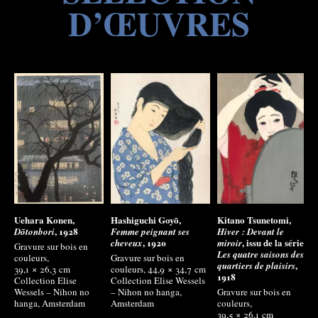
D’ŒUVRES
Uehara Konen,
Hashiguchi Goyō,
Kitano Tsunetomi,
, 1928
Dōtonbori
Femme peignant ses
Hiver : Devant le
, 1920
, issu de la série
cheveux
miroir
Gravure sur bois en
Les quatre saisons des
couleurs,
Gravure sur bois en
,
quartiers de plaisirs
39,1 × 26,3
cm
couleurs, 44,9 × 34,7
cm
1918
Collection Elise
Collection Elise Wessels
Wessels – Nihon no
– Nihon no hanga,
Gravure sur bois en
hanga, Amsterdam
Amsterdam
couleurs,
39,5 × 26,1
cm