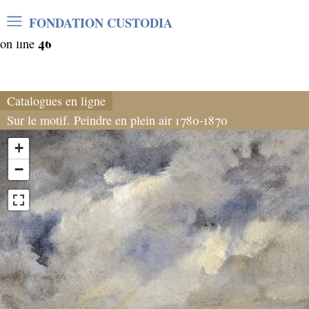
Warning
: Undefined array key "var_mode" in
FONDATION CUSTODIA
/home/clients/06cf3fb6db0bf3383064f508e4e3b220/sites/
46
on line
Catalogues en ligne
Sur le motif. Peindre en plein air 1780-1870
+
−