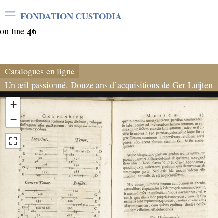
Warning
: Undefined array key "var_mode" in
FONDATION CUSTODIA
/home/clients/06cf3fb6db0bf3383064f508e4e3b220/sites/
46
on line
Catalogues en ligne
Un œil passionné. Douze ans d’acquisitions de Ger Luijten
+
−