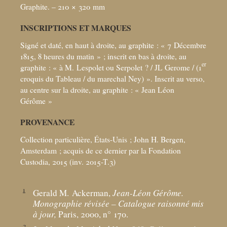
Graphite. – 210 × 320
mm
INSCRIPTIONS ET MARQUES
Signé et daté, en haut à droite, au graphite : «
7 Décembre
1815, 8 heures du matin
»
; inscrit en bas à droite, au
er
graphite : «
à M. Lespolet ou Serpolet
? / JL Gerome / (1
croquis du Tableau / du marechal Ney)
». Inscrit au verso,
au centre sur la droite, au graphite : «
Jean Léon
Gérôme
»
PROVENANCE
Collection particulière, États-Unis
; John H. Bergen,
Amsterdam
; acquis de ce dernier par la Fondation
Custodia, 2015 (inv. 2015-T.3)
1
Gerald M. Ackerman,
Jean-Léon Gérôme.
Monographie révisée – Catalogue raisonné mis
à jour,
Paris, 2000, n° 170.
2