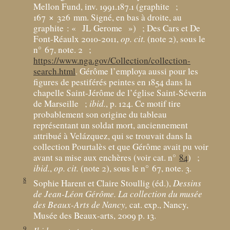
Mellon Fund, inv. 1991.187.1 (graphite
;
167 × 326
mm. Signé, en bas à droite, au
graphite : «
JL Gerome
»)
; Des Cars et De
Font-Réaulx 2010-2011,
op. cit.
(note 2), sous le
n° 67, note. 2
;
https://www.nga.gov/Collection/collection-
search.html
. Gérôme l’employa aussi pour les
figures de pestiférés peintes en 1854 dans la
chapelle Saint-Jérôme de l’église Saint-Séverin
de Marseille
;
ibid.
, p. 124. Ce motif tire
probablement son origine du tableau
représentant un soldat mort, anciennement
attribué à Velázquez, qui se trouvait dans la
collection Pourtalès et que Gérôme avait pu voir
avant sa mise aux enchères (voir cat. n°
84
)
;
ibid.
,
op. cit.
(note 2), sous le n° 67, note. 3.
8
Sophie Harent et Claire Stoullig (éd.),
Dessins
de Jean-Léon Gérôme. La collection du musée
des Beaux-Arts de Nancy,
cat. exp., Nancy,
Musée des Beaux-arts, 2009 p. 13.
9