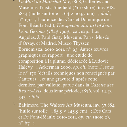
La Mort du Maréchal Ney
, 1868, Galleries and
Museums Trusts, Sheffield (Yorkshire), inv. VIS.
1844 (huile sur toile
; 64 × 103,5
cm)
;
ibid.
,
n° 170
; Laurence des Cars et Dominique de
Font-Réaulx (éd.),
The spectacular art of Jean-
Léon Gérôme (1824-1904),
cat. exp., Los
Angeles, J. Paul Getty Museum, Paris, Musée
d’Orsay, et Madrid, Museo Thyssen-
Bornemisza, 2010-2011, n° 93. Autres œuvres
graphiques en rapport : une étude de
composition à la plume, dédicacée à Ludovic
Halévy
; Ackerman 2000,
op. cit.
(note 1), sous
le n° 170 (détails techniques non renseignés par
l’auteur)
; et une gravure d’après cette
dernière, par Vallette, parue dans la
Gazette des
Beaux-Arts,
deuxième période, 1876, vol. 14, p.
343
;
ibid.
.
3
Baltimore, The Walters Art Museum, inv. 37.884
(huile sur toile
; 85,5 × 145,5
cm)
; Des Cars
et De Font-Réaulx 2010-2011,
op. cit.
(note 2),
n° 67
;