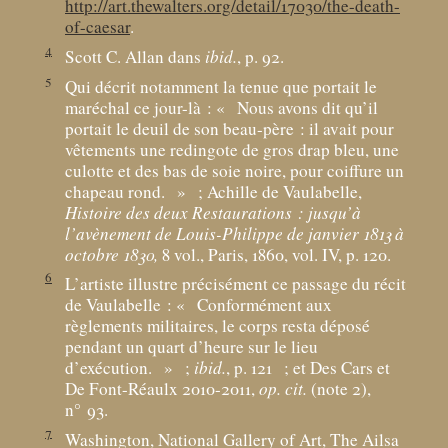
http://art.thewalters.org/detail/17030/the-death-
of-caesar
.
4
Scott C. Allan dans
ibid.
, p. 92.
5
Qui décrit notamment la tenue que portait le
maréchal ce jour-là : «
Nous avons dit qu’il
portait le deuil de son beau-père : il avait pour
vêtements une redingote de gros drap bleu, une
culotte et des bas de soie noire, pour coiffure un
chapeau rond.
»
; Achille de Vaulabelle,
Histoire des deux Restaurations : jusqu’à
l’avènement de Louis-Philippe de janvier 1813 à
octobre 1830,
8 vol., Paris, 1860, vol. IV, p. 120.
6
L’artiste illustre précisément ce passage du récit
de Vaulabelle : «
Conformément aux
règlements militaires, le corps resta déposé
pendant un quart d’heure sur le lieu
d’exécution.
»
;
ibid.
, p. 121
; et Des Cars et
De Font-Réaulx 2010-2011,
op. cit.
(note 2),
n° 93.
7
Washington, National Gallery of Art, The Ailsa