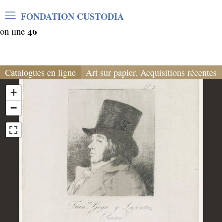
Warning
: Undefined array key "var_mode" in
FONDATION CUSTODIA
/home/clients/06cf3fb6db0bf3383064f508e4e3b220/sites/
46
on line
Catalogues en ligne
Art sur papier. Acquisitions récentes
+
−