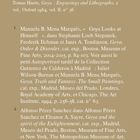
Tomas Harris,
Goya : Engravings and Lithographs
, 2
vol., Oxford 1964, vol. II, n° 36
1
Manuela B. Mena Marqués, «
Goya Looks at
Himself
», dans Stephanie Loeb Stepanek,
Frederik Ilchman et Janis A. Tomlinson,
Goya.
Order & Disorder
, cat. exp., Boston, Museum of
Fine Arts, 2014-2015, p. 84-103. Voir aussi le
petit
Autoportrait
tardif de la Collection
Gutierrez de Calderon à Madrid
; Juliet
Wilson-Bareau et Manuela B. Mena Marqués,
Goya. Truth and Fantasy. The Small Paintings
,
cat. exp., Madrid, Museo del Prado, Londres,
Royal Academy of Arts, et Chicago, The Art
Institute, 1994, p. 256-58, cat. n° 63.
2
Alfonso Pérez Sanchez dans Alfonso Pérez
Sanchez et Eleanor A. Sayre,
Goya and the
spirit of the Enlightenment
, cat. exp., Madrid,
Museo del Prado, Boston, Museum of Fine Arts,
et New York, The Metropolitan Museum of Art,