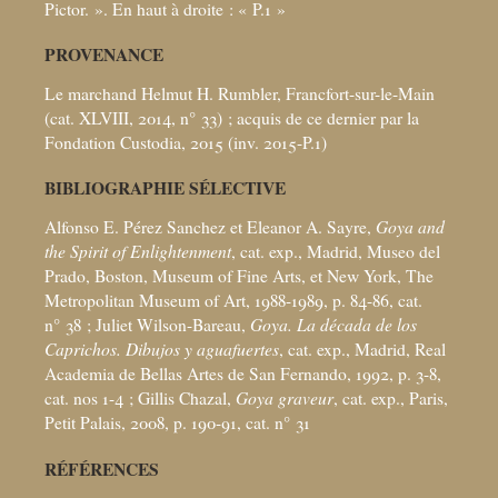
Pictor.
». En haut à droite : «
P.1
»
PROVENANCE
Le marchand Helmut H. Rumbler, Francfort-sur-le-Main
(cat. XLVIII, 2014, n° 33)
; acquis de ce dernier par la
Fondation Custodia, 2015 (inv. 2015-P.1)
BIBLIOGRAPHIE SÉLECTIVE
Alfonso E. Pérez Sanchez et Eleanor A. Sayre,
Goya and
the Spirit of Enlightenment
, cat. exp., Madrid, Museo del
Prado, Boston, Museum of Fine Arts, et New York, The
Metropolitan Museum of Art, 1988-1989, p. 84-86, cat.
n° 38
; Juliet Wilson-Bareau,
Goya. La década de los
Caprichos. Dibujos y aguafuertes
, cat. exp., Madrid, Real
Academia de Bellas Artes de San Fernando, 1992, p. 3-8,
cat. nos 1-4
; Gillis Chazal,
Goya graveur
, cat. exp., Paris,
Petit Palais, 2008, p. 190-91, cat. n° 31
RÉFÉRENCES