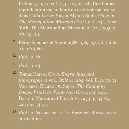
Fribourg, 1975, vol. II, p. 103, n° 66. Une bonne
reproduction en couleurs de ce dessin se trouve
dans Colta Ives et Susan Alyson Stein,
Goya in
The Metropolitan Museum of Art
, cat. exp., New
York, The Metropolitan Museum of Art, 1995, p.
76, fig. 44.
9
Pérez Sanchez et Sayre, 1988-1989,
op
.
cit
. (note
2), p. 84-86.
10
Ibid
., p. 86.
11
Ibid
., p. 84.
12
Tomas Harris,
Goya. Engravings and
lithographs
, 2 vol., Oxford 1964, vol. II, p. 70-71.
Voir aussi Eleanor A. Sayre,
The Changing
Image. Prints by Francesco Goya
, cat. exp.,
Boston, Museum of Fine Arts, 1974, p. 54-65,
cat. nos 34-37.
13
Ibid
., p. 63 sous cat. n° 2. Épreuves d’essai avec
corrections.