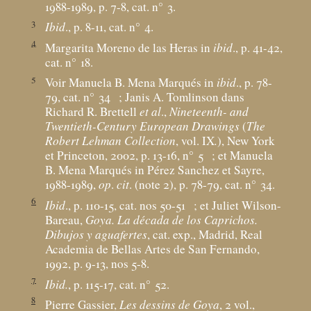
1988-1989, p. 7-8, cat. n° 3.
3
Ibid
., p. 8-11, cat. n° 4.
4
Margarita Moreno de las Heras in
ibid
., p. 41-42,
cat. n° 18.
5
Voir Manuela B. Mena Marqués in
ibid
., p. 78-
79, cat. n° 34
; Janis A. Tomlinson dans
Richard R. Brettell
et al
.,
Nineteenth- and
Twentieth-Century European Drawings
(
The
Robert Lehman Collection
, vol.
IX
.
), New York
et Princeton, 2002, p. 13-16, n° 5
; et Manuela
B. Mena Marqués in Pérez Sanchez et Sayre,
1988-1989,
op
.
cit
. (note 2), p. 78-79, cat. n° 34.
6
Ibid
., p. 110-15, cat. nos 50-51
; et Juliet Wilson-
Bareau,
Goya. La década de los Caprichos.
Dibujos y aguafertes
, cat. exp., Madrid, Real
Academia de Bellas Artes de San Fernando,
1992, p. 9-13, nos 5-8.
7
Ibid.
, p. 115-17, cat. n° 52.
8
Pierre Gassier,
Les dessins de Goya
, 2 vol.,