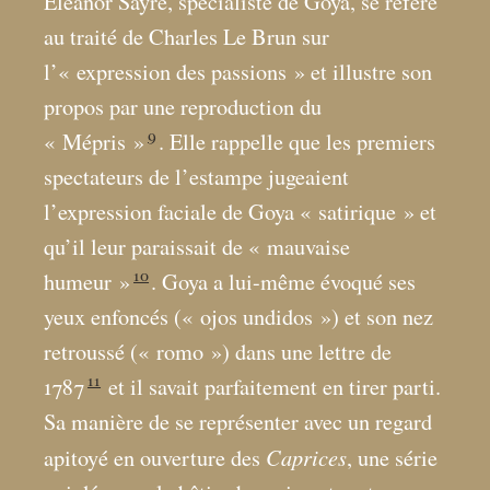
Eleanor Sayre, spécialiste de Goya, se réfère
au traité de Charles Le Brun sur
l’«
expression des passions
» et illustre son
propos par une reproduction du
9
«
Mépris
»
. Elle rappelle que les premiers
spectateurs de l’estampe jugeaient
l’expression faciale de Goya «
satirique
» et
qu’il leur paraissait de «
mauvaise
10
humeur
»
. Goya a lui-même évoqué ses
yeux enfoncés («
ojos undidos
») et son nez
retroussé («
romo
») dans une lettre de
11
1787
et il savait parfaitement en tirer parti.
Sa manière de se représenter avec un regard
Caprices
apitoyé en ouverture des
, une série