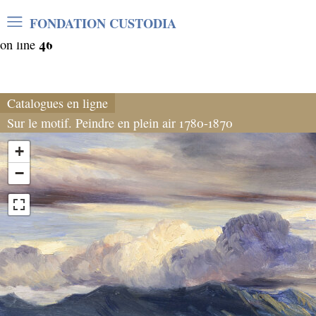
Warning
: Undefined array key "var_mode" in
FONDATION CUSTODIA
/home/clients/06cf3fb6db0bf3383064f508e4e3b220/sites/
46
on line
Catalogues en ligne
Sur le motif. Peindre en plein air 1780-1870
+
−