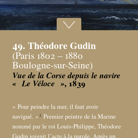
49. Théodore Gudin
(Paris 1802 – 1880
Boulogne-sur-Seine)
Vue de la Corse depuis le navire
, 1839
«
Le Véloce
»
«
Pour peindre la mer, il faut avoir
1
navigué.
»
Premier peintre de la Marine
nommé par le roi Louis-Philippe, Théodore
Gudin joignit l’acte à la parole. Après un