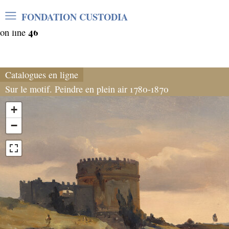
Warning
: Undefined array key "var_mode" in
FONDATION CUSTODIA
/home/clients/06cf3fb6db0bf3383064f508e4e3b220/sites/
46
on line
Catalogues en ligne
Sur le motif. Peindre en plein air 1780-1870
+
−