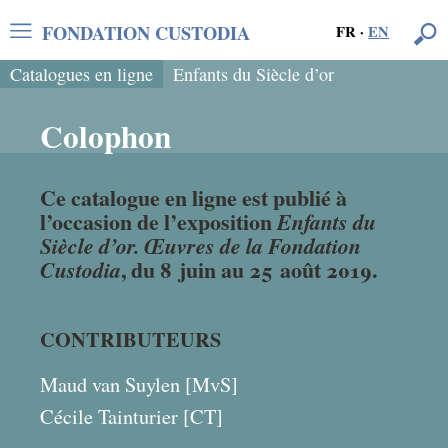
FONDATION CUSTODIA
FR
·
EN
Catalogues en ligne
Enfants du Siècle d’or
Colophon
Ce catalogue en ligne est publié à
l’occasion de l’exposition
Enfants du
Siècle d’or. Œuvres de la Fondation
Custodia
, du 8 juin au 25 août 2019.
CONTRIBUTEURS
Maud van Suylen [MvS]
Cécile Tainturier [CT]