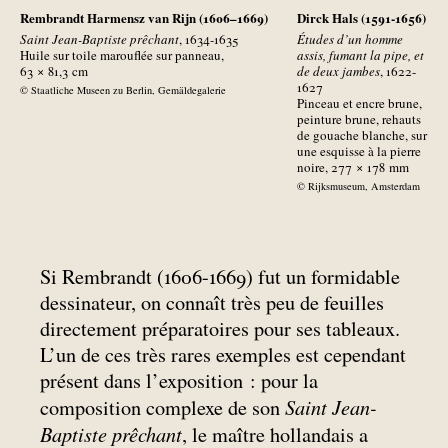
Rembrandt Harmensz van Rijn (1606–1669)
Dirck Hals (1591-1656)
Saint Jean-Baptiste prêchant
, 1634-1635
Études d’un homme
Huile sur toile marouflée sur panneau,
assis, fumant la pipe, et
63 × 81,3
cm
de deux jambes
, 1622-
1627
© Staatliche Museen zu Berlin, Gemäldegalerie
Pinceau et encre brune,
peinture brune, rehauts
de gouache blanche, sur
une esquisse à la pierre
noire, 277 × 178
mm
© Rijksmuseum, Amsterdam
Si Rembrandt (1606-1669) fut un formidable
dessinateur, on connaît très peu de feuilles
directement préparatoires pour ses tableaux.
L’un de ces très rares exemples est cependant
présent dans l’exposition : pour la
Saint Jean-
composition complexe de son
Baptiste prêchant
, le maître hollandais a