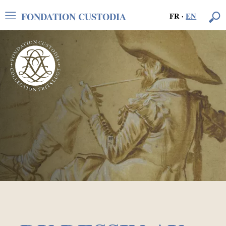
FONDATION CUSTODIA
FR
·
EN