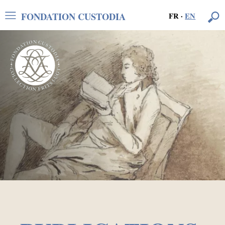
FONDATION CUSTODIA
FR
·
EN