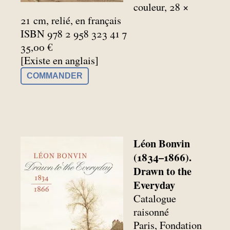
couleur, 28 ×
21
cm, relié, en français
ISBN 978 2 958 323 41 7
35,00 €
[Existe en anglais]
COMMANDER
Léon Bonvin
(1834–1866).
Drawn to the
Everyday
Catalogue
raisonné
Paris, Fondation