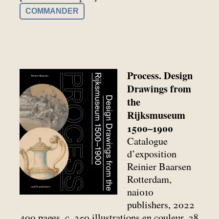
COMMANDER
Process. Design
Drawings from
the
Rijksmuseum
1500–1900
Catalogue
d’exposition
Reinier Baarsen
Rotterdam,
nai010
publishers, 2022
400 pages, c. 350 illustrations en couleur, 28