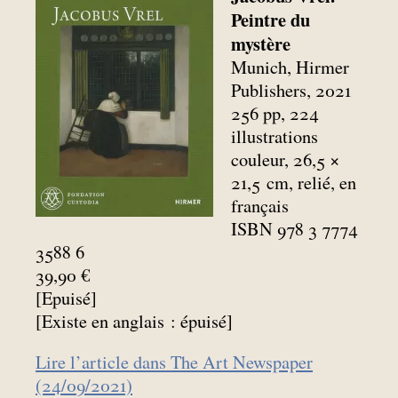
Peintre du
mystère
Munich, Hirmer
Publishers, 2021
256 pp, 224
illustrations
couleur, 26,5 ×
21,5
cm, relié, en
français
ISBN 978 3 7774
3588 6
39,90 €
[Epuisé]
[Existe en anglais : épuisé]
Lire l’article dans The Art Newspaper
(24/09/2021)