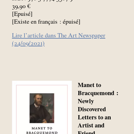
39,90 €
[Epuisé]
[Existe en français : épuisé]
Lire l’article dans The Art Newspaper
(24/09/2021)
Manet to
Bracquemond :
Newly
Discovered
Letters to an
Artist and
Friend