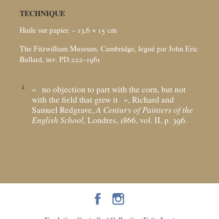
TECHNIQUE
Huile sur papier. – 13,6 × 15
cm
The Fitzwilliam Museum, Cambridge, legué par John Eric
Bullard, inv. PD.222–1961
1
«
no objection to part with the corn, but not
with the field that grew it
», Richard and
Samuel Redgrave,
A Century of Painters of the
English School
, Londres, 1866, vol. II, p. 396.