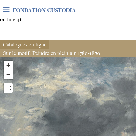
Warning
: Undefined array key "var_mode" in
FONDATION CUSTODIA
/home/clients/06cf3fb6db0bf3383064f508e4e3b220/sites/
46
on line
Catalogues en ligne
Sur le motif. Peindre en plein air 1780-1870
+
−