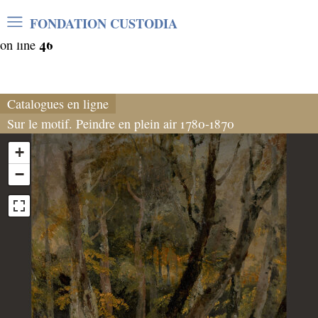
Warning
: Undefined array key "var_mode" in
FONDATION CUSTODIA
/home/clients/06cf3fb6db0bf3383064f508e4e3b220/sites/
46
on line
Catalogues en ligne
Sur le motif. Peindre en plein air 1780-1870
+
−