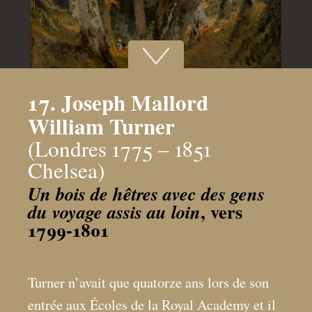
17. Joseph Mallord
William Turner
(Londres 1775 – 1851
Chelsea)
Un bois de hêtres avec des gens
, vers
du voyage assis au loin
1799-1801
Turner n’avait que quatorze ans lors de son
entrée aux Écoles de la Royal Academy et il