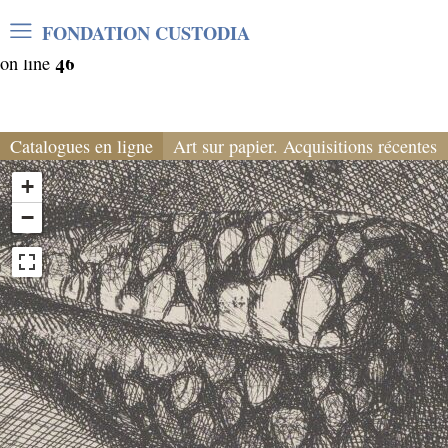
Warning
: Undefined array key "var_mode" in
FONDATION CUSTODIA
/home/clients/06cf3fb6db0bf3383064f508e4e3b220/sites/
46
on line
Catalogues en ligne
Art sur papier. Acquisitions récentes
+
−