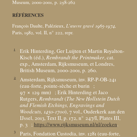
Museum, 2000-2001, p. 258-262
RÉFÉRENCES
François Daulte, Palézieux,
L’œuvre gravé 1965-1974
,
Paris, 1982, vol. II, n° 222, repr.
1
Erik Hinterding, Ger Luijten et Martin Royalton-
Kisch (éd.),
Rembrandt the Printmaker
, cat.
exp., Amsterdam, Rijksmuseum, et Londres,
British Museum, 2000-2001, p. 260.
2
Amsterdam, Rijksmuseum, inv. RP-P-OB-241
(eau-forte, pointe-sèche et burin
;
97 × 129
mm)
; Erik Hinterding et Jaco
Rutgers,
Rembrandt
(
The New Hollstein Dutch
and Flemish Etchings, Engravings and
Woodcuts, 1450-1700
), 7 vol., Ouderkerk aan den
IJssel, 2013, Text II, p. 172, n° 247/I, Plates III,
p. 3
;
https://www.rijksmuseum.nl/nl/zoeken
.
3
Paris, Fondation Custodia, inv. 1281 (eau-forte,