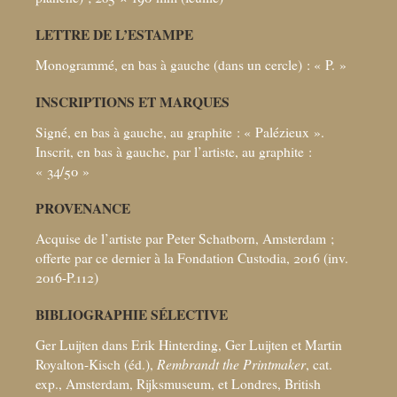
LETTRE DE L’ESTAMPE
Monogrammé, en bas à gauche (dans un cercle) : «
P.
»
INSCRIPTIONS ET MARQUES
Signé, en bas à gauche, au graphite : «
Palézieux
».
Inscrit, en bas à gauche, par l’artiste, au graphite :
«
34/50
»
PROVENANCE
Acquise de l’artiste par Peter Schatborn, Amsterdam
;
offerte par ce dernier à la Fondation Custodia, 2016 (inv.
2016-P.112)
BIBLIOGRAPHIE SÉLECTIVE
Ger Luijten dans Erik Hinterding, Ger Luijten et Martin
Royalton-Kisch (éd.),
Rembrandt the Printmaker
, cat.
exp., Amsterdam, Rijksmuseum, et Londres, British