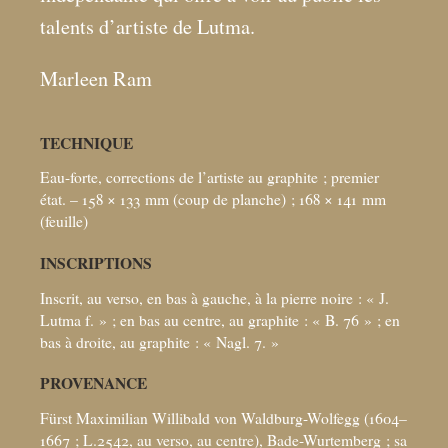
talents d’artiste de Lutma.
Marleen Ram
TECHNIQUE
Eau-forte, corrections de l’artiste au graphite
; premier
état. – 158 × 133
mm (coup de planche)
; 168 × 141
mm
(feuille)
INSCRIPTIONS
Inscrit, au verso, en bas à gauche, à la pierre noire : «
J.
Lutma f.
»
; en bas au centre, au graphite : «
B. 76
»
; en
bas à droite, au graphite : «
Nagl. 7.
»
PROVENANCE
Fürst Maximilian Willibald von Waldburg-Wolfegg (1604–
1667
; L.2542, au verso, au centre), Bade-Wurtemberg
; sa