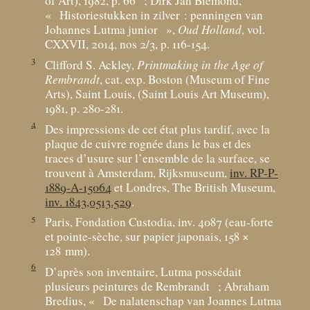
of Art), 1982, p. 66
; Dirk Jan Biemond,
«
Historiestukken in zilver : penningen van
Johannes Lutma junior
»,
Oud Holland
, vol.
CXXVII, 2014, nos 2/3, p. 116-154.
3
Clifford S. Ackley,
Printmaking in the Age of
Rembrandt
, cat. exp. Boston (Museum of Fine
Arts), Saint Louis, (Saint Louis Art Museum),
1981, p. 280-281.
4
Des impressions de cet état plus tardif, avec la
plaque de cuivre rognée dans le bas et des
traces d’usure sur l’ensemble de la surface, se
trouvent à Amsterdam, Rijksmuseum,
inv. RP-P-
1889-A-15064
et Londres, The British Museum,
inv. 1843,0513.529
.
5
Paris, Fondation Custodia, inv. 4087 (eau-forte
et pointe-sèche, sur papier japonais, 158 ×
128
mm).
6
D’après son inventaire, Lutma possédait
plusieurs peintures de Rembrandt
; Abraham
Bredius, «
De nalatenschap van Joannes Lutma