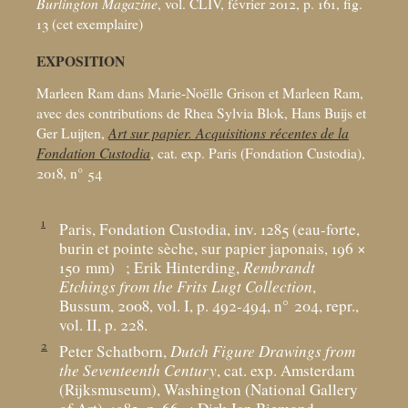
Burlington Magazine
, vol. CLIV, février 2012, p. 161, fig.
13 (cet exemplaire)
EXPOSITION
Marleen Ram dans Marie-Noëlle Grison et Marleen Ram,
avec des contributions de Rhea Sylvia Blok, Hans Buijs et
Ger Luijten,
Art sur papier. Acquisitions récentes de la
Fondation Custodia
, cat. exp. Paris (Fondation Custodia),
2018, n° 54
1
Paris, Fondation Custodia, inv. 1285 (eau-forte,
burin et pointe sèche, sur papier japonais, 196 ×
150
mm)
; Erik Hinterding,
Rembrandt
Etchings from the Frits Lugt Collection
,
Bussum, 2008, vol. I, p. 492-494, n° 204, repr.,
vol. II, p. 228.
2
Peter Schatborn,
Dutch Figure Drawings from
the Seventeenth Century
, cat. exp. Amsterdam
(Rijksmuseum), Washington (National Gallery