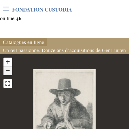
Warning
: Undefined array key "var_mode" in
FONDATION CUSTODIA
/home/clients/06cf3fb6db0bf3383064f508e4e3b220/sites/
46
on line
Catalogues en ligne
Un œil passionné. Douze ans d’acquisitions de Ger Luijten
+
−