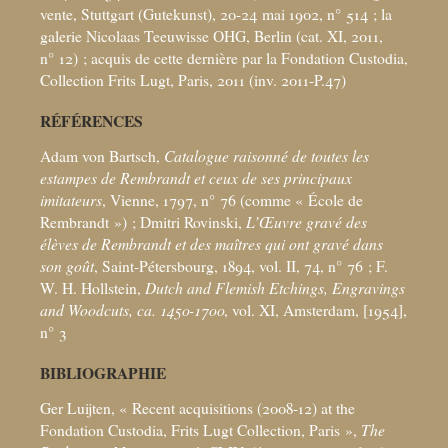
vente, Stuttgart (Gutekunst), 20-24
mai 1902, n° 514
; la
galerie Nicolaas Teeuwisse OHG, Berlin (cat. XI, 2011,
n° 12)
; acquis de cette dernière par la Fondation Custodia,
Collection Frits Lugt, Paris, 2011 (inv. 2011-P.47)
RÉFÉRENCES
Adam von Bartsch,
Catalogue raisonné de toutes les
estampes de Rembrandt et ceux de ses principaux
imitateurs
, Vienne, 1797, n° 76 (comme «
École de
Rembrandt
»)
; Dmitri Rovinski,
L’Œuvre gravé des
élèves de Rembrandt et des maîtres qui ont gravé dans
son goût
, Saint-Pétersbourg, 1894, vol. II, 74, n° 76
; F.
W. H. Hollstein,
Dutch and Flemish Etchings, Engravings
and Woodcuts, ca. 1450-1700
, vol. XI, Amsterdam, [1954],
n° 3
BIBLIOGRAPHIE
Ger Luijten, «
Recent acquisitions (2008-12) at the
Fondation Custodia, Frits Lugt Collection, Paris
»,
The