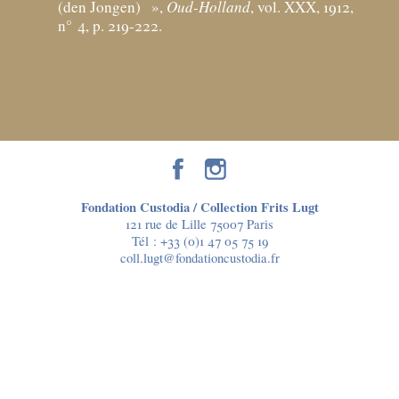
(den Jongen)
»,
Oud-Holland
, vol. XXX, 1912,
n° 4, p. 219-222.
Fondation Custodia / Collection Frits Lugt
121 rue de Lille 75007 Paris
Tél :
+33 (0)1 47 05 75 19
coll.lugt@fondationcustodia.fr