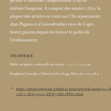
permet d’identifier l’emplacement d’où fut
réalisée l’esquisse. À compter des années 1820, la
plupart des artistes en visite sur l’île séjournaient
chez Pagano et d’innombrables vues de Capri
furent peintes depuis les toits et le jardin de
l’établissement.
TECHNIQUE
Huile sur papier, contrecollé sur carton. – 17,7 × 35,2
cm
Fondation Custodia, Collection Frits Lugt, Paris, inv. 2015-S.9
1
https://antonvonwerner.github.io/html/artwork/image/94
24C1-4E81-9921-DC830D61FF82.html
.