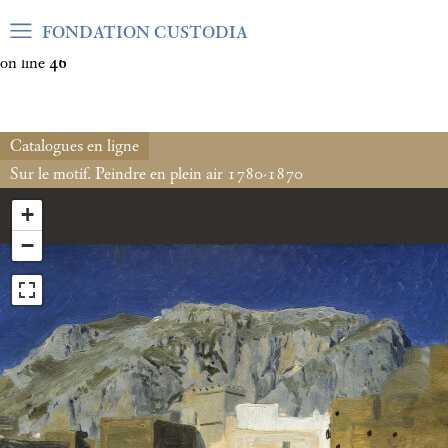
Warning
: Undefined array key "var_mode" in
FONDATION CUSTODIA
/home/clients/06cf3fb6db0bf3383064f508e4e3b220/sites/fond
on line
46
Catalogues en ligne
Sur le motif. Peindre en plein air 1780-1870
+
−