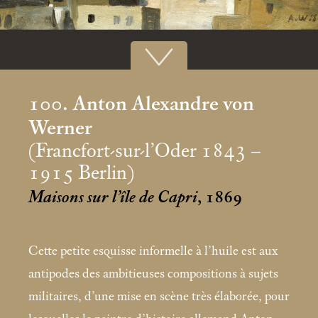
100. Anton Alexandre von
Werner
(Francfort-sur-l’Oder 1843 –
1915 Berlin)
Maisons sur l’île de Capri
, 1869
Cette petite esquisse informelle à l’huile est aux
antipodes des ambitieuses compositions à sujets
militaires, d’une mise en scène très élaborée, pour