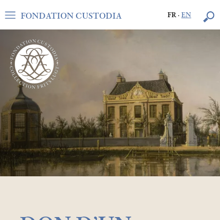
FONDATION CUSTODIA
FR
·
EN