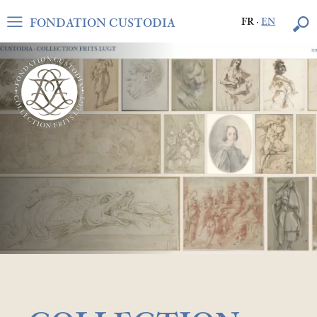
FONDATION CUSTODIA
FR
·
EN